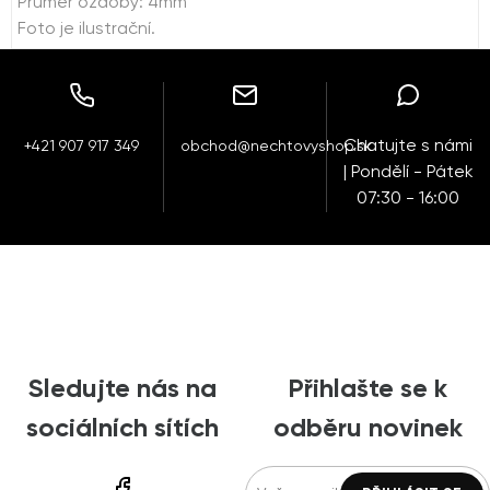
Průměr ozdoby: 4mm
Foto je ilustrační.
Chatujte s námi
+421 907 917 349
obchod@nechtovyshop.sk
| Pondělí - Pátek
07:30 - 16:00
Sledujte nás na
Přihlašte se k
sociálních sítích
odběru novinek