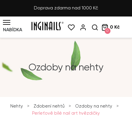
Doprava zdarma nad 1000 Kč
0 Kč
NABÍDKA
0
Ozdoby na nehty
Nehty
>
Zdobení nehtů
>
Ozdoby na nehty
>
Perleťově bílé nail art hvězdičky