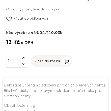
Ozdobný prvek, hvězdy - obrysy.
Přidat do oblíbených
Kód výrobku 449.04/140.03b
13 Kč
s DPH
expand_less
Vložit do košíku
expand_more
Dekorace určená na zdobení přírodních a umělých nehtů.
Bílé hvězdičky s perleťovým odleskem. Ideální také pro
svatební nehty.
Obsah balení: 5g