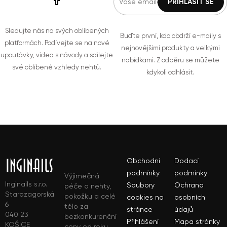
Sledujte nás na svých oblíbených
Buďte první, kdo obdrží e-maily s
platformách. Podívejte se na nové
nejnovějšími produkty a velkými
upoutávky, videa s návody a sdílejte
nabídkami. Z odběru se můžete
své oblíbené vzhledy nehtů.
kdykoli odhlásit.
Obchodní
Dodací
podmínky
podmínky
Výjimečná
Inginails s.r.o.
Soubory
Ochrana
péče o nehty,
Starozagorská
pokožku a celé
cookies na
osobních
6
tělo za
stránce
údajů
040 23
bezkonkurenční
Přihlášení
Mapa stránky
KOŠICE