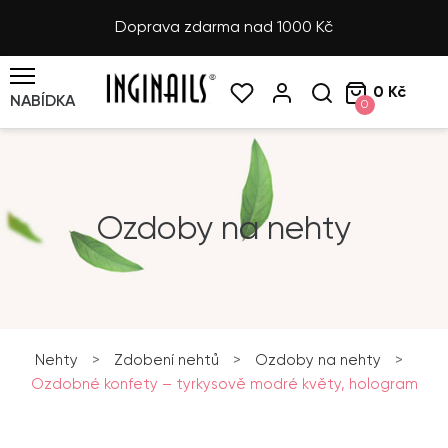
Doprava zdarma nad 1000 Kč
0 Kč
NABÍDKA
0
Ozdoby na nehty
Nehty
>
Zdobení nehtů
>
Ozdoby na nehty
>
Ozdobné konfety – tyrkysově modré květy, hologram