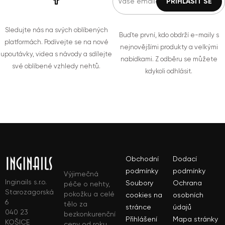
Sledujte nás na svých oblíbených
Buďte první, kdo obdrží e-maily s
platformách. Podívejte se na nové
nejnovějšími produkty a velkými
upoutávky, videa s návody a sdílejte
nabídkami. Z odběru se můžete
své oblíbené vzhledy nehtů.
kdykoli odhlásit.
Obchodní
Dodací
podmínky
podmínky
Výjimečná
Inginails s.r.o.
Soubory
Ochrana
péče o nehty,
Starozagorská
pokožku a celé
cookies na
osobních
6
tělo za
stránce
údajů
040 23
bezkonkurenční
Přihlášení
Mapa stránky
KOŠICE
ceny od roku