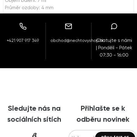
Objem balení: 7 ml
Průměr ozdoby: 4 mm
Chatujte s námi
+421 907 917 349
obchod@nechtovyshop.sk
| Pondělí - Pátek
07:30 - 16:00
Sledujte nás na
Přihlašte se k
sociálních sítích
odběru novinek