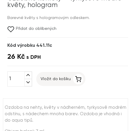
květy, hologram
Barevné květy s hologramovým odleskem.
Přidat do oblíbených
Kód výrobku 441.11c
26 Kč
s DPH
expand_less
Vložit do košíku
expand_more
Ozdoba na nehty, květy v nádherném, tyrkysově modrém
odstínu, s nádechem mnoha barev. Ozdoba je vhodná i
do aqua tipů.