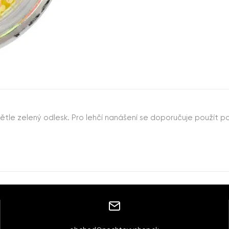
ětle zelený odlesk. Pro lehčí nanášení se doporučuje použít 