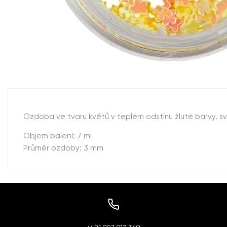
Ozdoba ve tvaru květů v teplém odstínu žluté barvy, sv
Objem balení: 7 ml
Průměr ozdoby: 3 mm