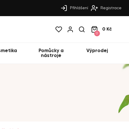
Přihlášení
Registrace
0 Kč
0
smetika
Pomůcky a
Výprodej
nástroje