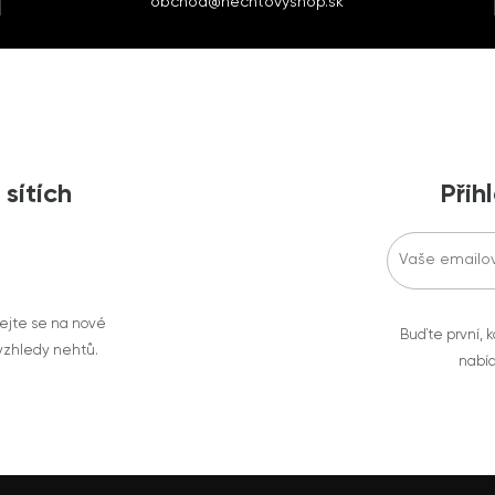
obchod@nechtovyshop.sk
 sítích
Přih
vejte se na nové
Buďte první, k
 vzhledy nehtů.
nabíd