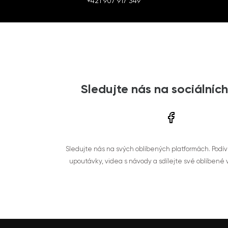
+421 907 917 349
Sledujte nás na sociálních
Sledujte nás na svých oblíbených platformách. Podí
upoutávky, videa s návody a sdílejte své oblíbené