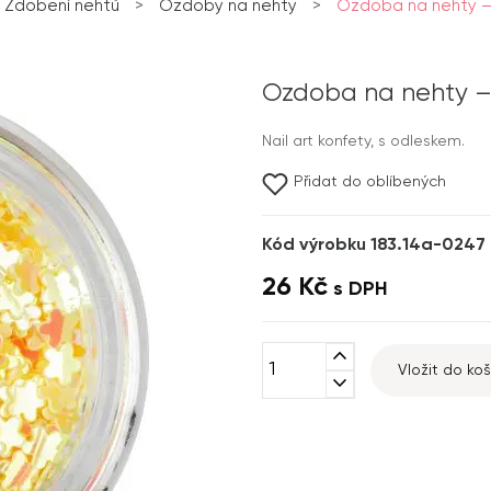
Zdobení nehtů
>
Ozdoby na nehty
>
Ozdoba na nehty – 
Ozdoba na nehty – 
Nail art konfety, s odleskem.
Přidat do oblíbených
Kód výrobku 183.14a-0247
26 Kč
s DPH
expand_less
Vložit do koš
expand_more