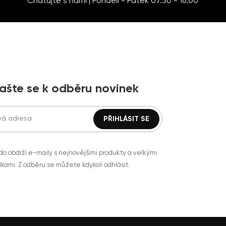
Chatujte s námi | Pondělí - Pátek 07:30 - 16:00
lašte se k odběru novinek
do obdrží e-maily s nejnovějšími produkty a velkými
kami. Z odběru se můžete kdykoli odhlásit.