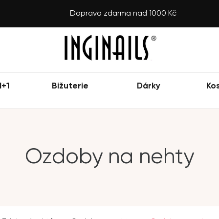
Doprava zdarma nad 1000 Kč
1+1
Bižuterie
Dárky
Ko
Ozdoby na nehty