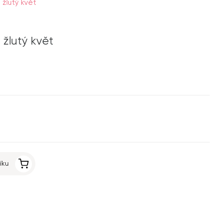
žlutý květ
žlutý květ
íku