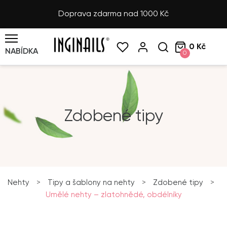
Doprava zdarma nad 1000 Kč
0 Kč
NABÍDKA
0
Zdobené tipy
Nehty
>
Tipy a šablony na nehty
>
Zdobené tipy
>
Umělé nehty – zlatohnědé, obdélníky