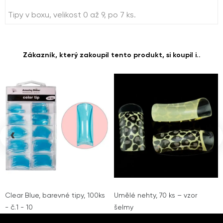
Tipy v boxu, velikost 0 až 9, po 7 ks.
Zákazník, který zakoupil tento produkt, si koupil i..
‹
›
Clear Blue, barevné tipy, 100ks
Umělé nehty, 70 ks – vzor
- č.1 - 10
šelmy