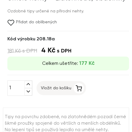
Ozdobné tipy určené na přírodní nehty.
Přidat do oblíbených
Kód výrobku 208.18a
4 Kč
181 Kč
s DPH
s DPH
177 Kč
Celkem ušetříte:
expand_less
Vložit do košíku
expand_more
Tipy na povrchu zdobené, na zlatohnědém pozadí černé
šikmé proužky spojené do větších a menších obdélníků.
Na lepení tipů se používá lepidlo na umělé nehty.