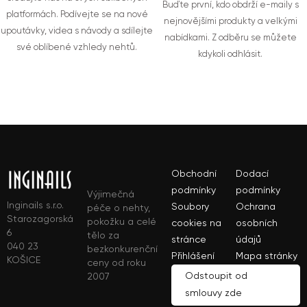
Buďte první, kdo obdrží e-maily s
platformách. Podívejte se na nové
nejnovějšími produkty a velkými
upoutávky, videa s návody a sdílejte
nabídkami. Z odběru se můžete
své oblíbené vzhledy nehtů.
kdykoli odhlásit.
Obchodní
Dodací
podmínky
podmínky
Výjimečná
Inginails s.r.o.
Soubory
Ochrana
péče o nehty,
Starozagorská
pokožku a celé
cookies na
osobních
6
tělo za
stránce
údajů
040 23
bezkonkurenční
Přihlášení
Mapa stránky
KOŠICE
ceny od roku
Odstoupit od
2007
smlouvy zde