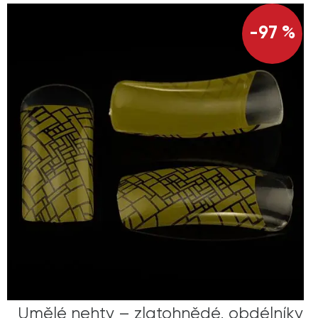
-97 %
Umělé nehty – zlatohnědé, obdélníky