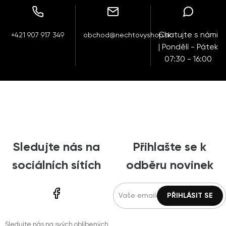
Chatujte s námi
+421 907 917 349
obchod@nechtovyshop.sk
| Pondělí - Pátek
07:30 - 16:00
Sledujte nás na
Přihlašte se k
sociálních sítích
odběru novinek
Sledujte nás na svých oblíbených