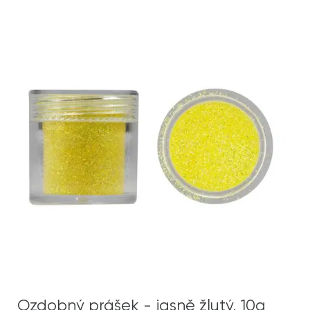
Ozdobný prášek - jasně žlutý, 10g