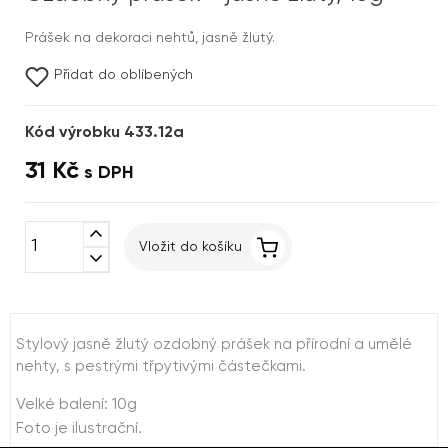
Prášek na dekoraci nehtů, jasně žlutý.
Přidat do oblíbených
Kód výrobku 433.12a
31 Kč
s DPH
expand_less
Vložit do košíku
expand_more
Stylový jasně žlutý ozdobný prášek na přírodní a umělé
nehty, s pestrými třpytivými částečkami.
Velké balení: 10g
Foto je ilustrační.