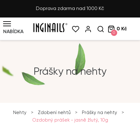
Doprava zdarma nad 1000 Kč
0 Kč
NABÍDKA
0
Prášky na nehty
Nehty
>
Zdobení nehtů
>
Prášky na nehty
>
Ozdobný prášek - jasně žlutý, 10g