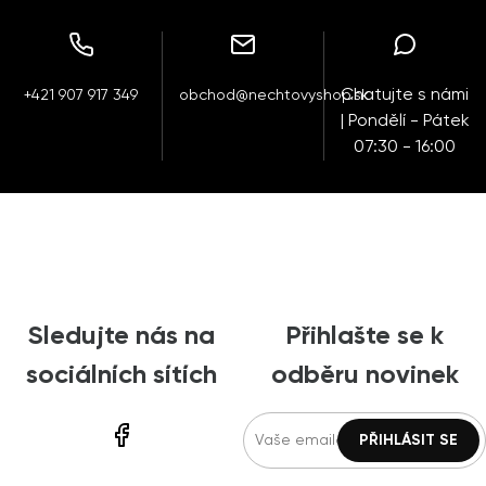
Chatujte s námi
+421 907 917 349
obchod@nechtovyshop.sk
| Pondělí - Pátek
07:30 - 16:00
Sledujte nás na
Přihlašte se k
sociálních sítích
odběru novinek