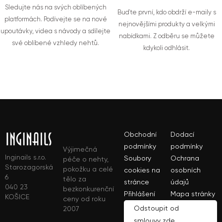
Sledujte nás na svých oblíbených
Buďte první, kdo obdrží e-maily s
platformách. Podívejte se na nové
nejnovějšími produkty a velkými
upoutávky, videa s návody a sdílejte
nabídkami. Z odběru se můžete
své oblíbené vzhledy nehtů.
kdykoli odhlásit.
Obchodní
Dodací
podmínky
podmínky
Výjimečná
Inginails s.r.o.
Soubory
Ochrana
péče o nehty,
Starozagorská
pokožku a celé
cookies na
osobních
6
tělo za
stránce
údajů
040 23
bezkonkurenční
Přihlášení
Mapa stránky
KOŠICE
ceny od roku
Odstoupit od
2007
smlouvy zde