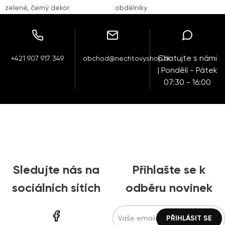
zelené, černý dekor
obdélníky
Chatujte s námi
+421 907 917 349
obchod@nechtovyshop.sk
| Pondělí - Pátek
07:30 - 16:00
Sledujte nás na
Přihlašte se k
sociálních sítích
odběru novinek