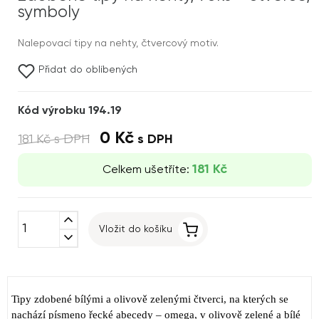
symboly
Nalepovací tipy na nehty, čtvercový motiv.
Přidat do oblíbených
Kód výrobku 194.19
0 Kč
181 Kč
s DPH
s DPH
181 Kč
Celkem ušetříte:
expand_less
Vložit do košíku
expand_more
Tipy zdobené bílými a olivově zelenými čtverci, na kterých se
nachází písmeno řecké abecedy – omega, v olivově zelené a bílé