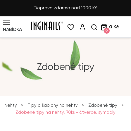
Doprava zdarma nad 1000 Kč
0 Kč
NABÍDKA
0
Zdobené tipy
Nehty
>
Tipy a šablony na nehty
>
Zdobené tipy
>
Zdobené tipy na nehty, 70ks - čtverce, symboly