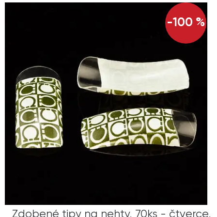
-100 %
Zdobené tipy na nehty, 70ks - čtverce,