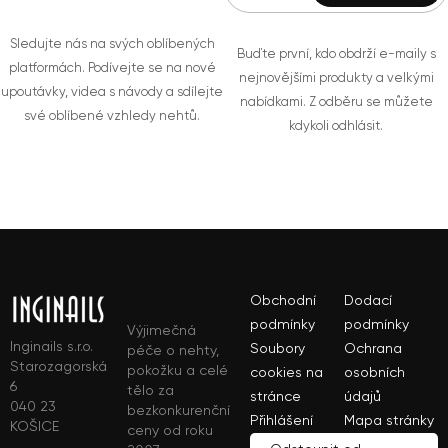
Sledujte nás na svých oblíbených
Buďte první, kdo obdrží e-maily s
platformách. Podívejte se na nové
nejnovějšími produkty a velkými
upoutávky, videa s návody a sdílejte
nabídkami. Z odběru se můžete
své oblíbené vzhledy nehtů.
kdykoli odhlásit.
Obchodní
Dodací
podmínky
podmínky
Výjimečná
Inginails s.r.o.
Soubory
Ochrana
péče o nehty,
Starozagorská
pokožku a celé
cookies na
osobních
6
tělo za
stránce
údajů
040 23
bezkonkurenční
Přihlášení
Mapa stránky
KOŠICE
ceny od roku