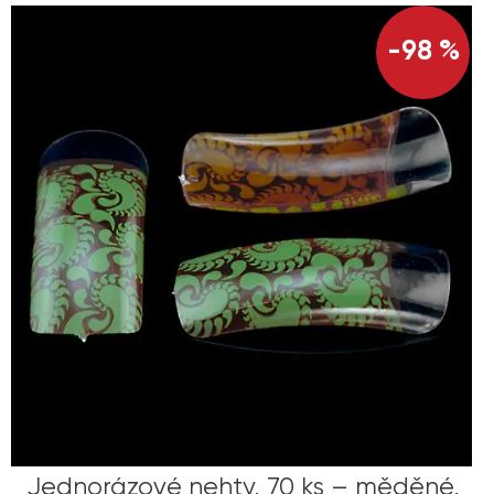
-98 %
Jednorázové nehty, 70 ks – měděné,