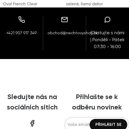
Oval French Clear
zelené, černý dekor
Chatujte s námi
+421 907 917 349
obchod@nechtovyshop.sk
| Pondělí - Pátek
07:30 - 16:00
Sledujte nás na
Přihlašte se k
sociálních sítích
odběru novinek