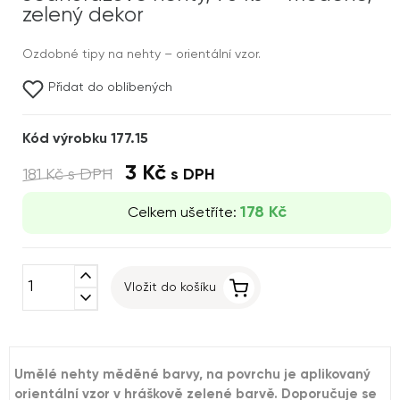
zelený dekor
Ozdobné tipy na nehty – orientální vzor.
Přidat do oblíbených
Kód výrobku 177.15
3 Kč
181 Kč
s DPH
s DPH
178 Kč
Celkem ušetříte:
expand_less
Vložit do košíku
expand_more
Umělé nehty měděné barvy, na povrchu je aplikovaný
orientální vzor v hráškově zelené barvě. Doporučuje se