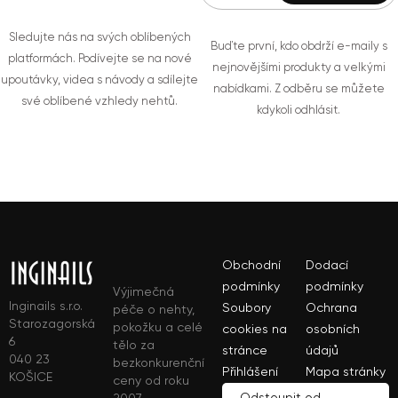
Sledujte nás na svých oblíbených
Buďte první, kdo obdrží e-maily s
platformách. Podívejte se na nové
nejnovějšími produkty a velkými
upoutávky, videa s návody a sdílejte
nabídkami. Z odběru se můžete
své oblíbené vzhledy nehtů.
kdykoli odhlásit.
Obchodní
Dodací
podmínky
podmínky
Výjimečná
Inginails s.r.o.
Soubory
Ochrana
péče o nehty,
Starozagorská
pokožku a celé
cookies na
osobních
6
tělo za
stránce
údajů
040 23
bezkonkurenční
Přihlášení
Mapa stránky
KOŠICE
ceny od roku