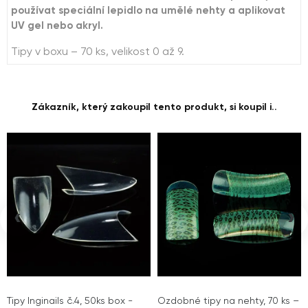
používat speciální lepidlo na umělé nehty a aplikovat
UV gel nebo akryl.
Tipy v boxu – 70 ks, velikost 0 až 9.
Zákazník, který zakoupil tento produkt, si koupil i..
‹
›
Tipy Inginails č.4, 50ks box -
Ozdobné tipy na nehty, 70 ks –