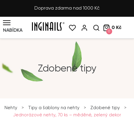
Doprava zdarma nad 1000 Kč
0 Kč
NABÍDKA
0
Zdobené tipy
Nehty
>
Tipy a šablony na nehty
>
Zdobené tipy
>
Jednorázové nehty, 70 ks – měděné, zelený dekor