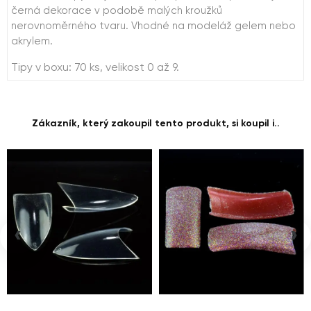
černá dekorace v podobě malých kroužků
nerovnoměrného tvaru. Vhodné na modeláž gelem nebo
akrylem.
Tipy v boxu: 70 ks, velikost 0 až 9.
Zákazník, který zakoupil tento produkt, si koupil i..
‹
›