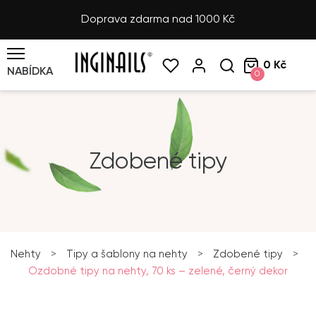
Doprava zdarma nad 1000 Kč
0 Kč
NABÍDKA
0
Zdobené tipy
Nehty
>
Tipy a šablony na nehty
>
Zdobené tipy
>
Ozdobné tipy na nehty, 70 ks – zelené, černý dekor