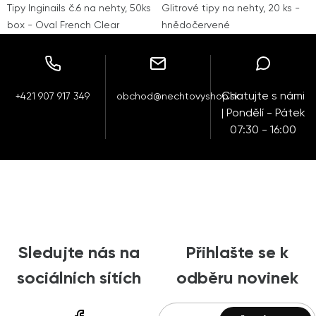
Tipy Inginails č.6 na nehty, 50ks
Glitrové tipy na nehty, 20 ks -
box - Oval French Clear
hnědočervené
Chatujte s námi
+421 907 917 349
obchod@nechtovyshop.sk
| Pondělí - Pátek
07:30 - 16:00
Sledujte nás na
Přihlašte se k
sociálních sítích
odběru novinek