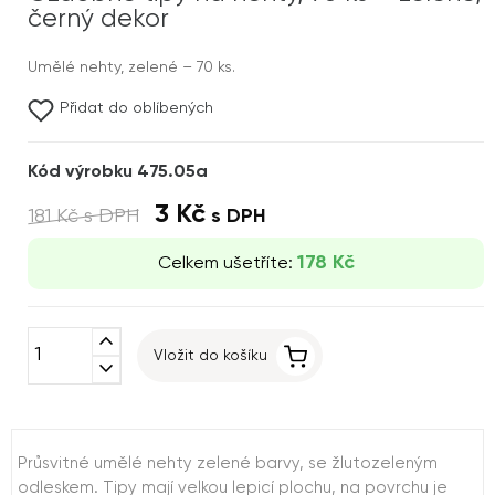
černý dekor
Umělé nehty, zelené – 70 ks.
Přidat do oblíbených
Kód výrobku 475.05a
3 Kč
181 Kč
s DPH
s DPH
178 Kč
Celkem ušetříte:
expand_less
Vložit do košíku
expand_more
Průsvitné umělé nehty zelené barvy, se žlutozeleným
odleskem. Tipy mají velkou lepicí plochu, na povrchu je