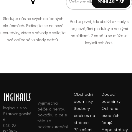
Sledujte nás na svých oblíbených
Buďte první, kdo obdrží e-maily s
platformách. Podívejte se na nové
nejnovějšími produkty a velkými
upoutávky, videa s návody a sdílejte
nabídkami. Z odběru se můžete
své oblíbené vzhledy nehtů.
kdykoli odhlásit.
Obchodní
Dodací
podmínky
podmínky
Výjimečná
Inginails s.r.o.
Soubory
Ochrana
péče o nehty,
Starozagorská
pokožku a celé
cookies na
osobních
6
tělo za
stránce
údajů
040 23
bezkonkurenční
Přihlášení
Mapa stránky
KOŠICE