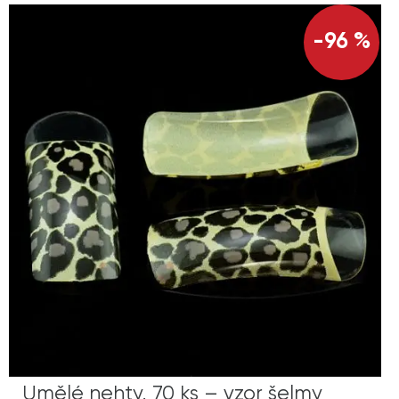
-96 %
Umělé nehty, 70 ks – vzor šelmy