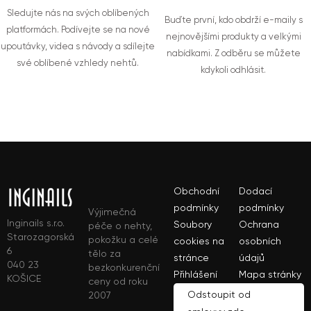
Sledujte nás na svých oblíbených
Buďte první, kdo obdrží e-maily s
platformách. Podívejte se na nové
nejnovějšími produkty a velkými
upoutávky, videa s návody a sdílejte
nabídkami. Z odběru se můžete
své oblíbené vzhledy nehtů.
kdykoli odhlásit.
Obchodní
Dodací
podmínky
podmínky
Výjimečná
Inginails s.r.o.
Soubory
Ochrana
péče o nehty,
Starozagorská
pokožku a celé
cookies na
osobních
6
tělo za
stránce
údajů
040 23
bezkonkurenční
Přihlášení
Mapa stránky
KOŠICE
ceny od roku
Odstoupit od
2007