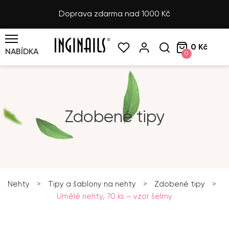
Doprava zdarma nad 1000 Kč
0 Kč
NABÍDKA
0
Zdobené tipy
Nehty
>
Tipy a šablony na nehty
>
Zdobené tipy
>
Umělé nehty, 70 ks – vzor šelmy