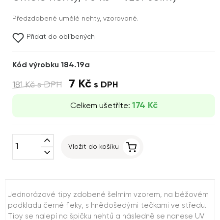
Předzdobené umělé nehty, vzorované.
Přidat do oblíbených
Kód výrobku 184.19a
7 Kč
181 Kč
s DPH
s DPH
174 Kč
Celkem ušetříte:
expand_less
Vložit do košíku
expand_more
Jednorázové tipy zdobené šelmím vzorem, na béžovém
podkladu černé fleky, s hnědošedými tečkami ve středu.
Tipy se nalepí na špičku nehtů a následně se nanese UV