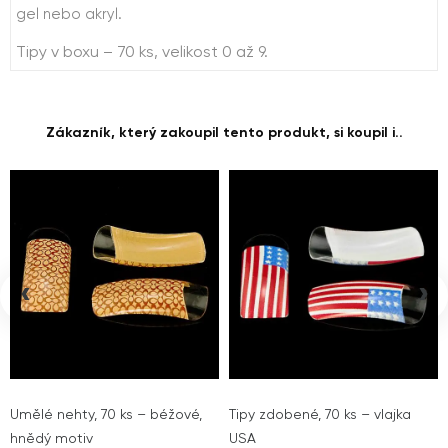
gel nebo akryl.
Tipy v boxu – 70 ks, velikost 0 až 9.
Zákazník, který zakoupil tento produkt, si koupil i..
‹
›
Umělé nehty, 70 ks – béžové,
Tipy zdobené, 70 ks – vlajka
hnědý motiv
USA