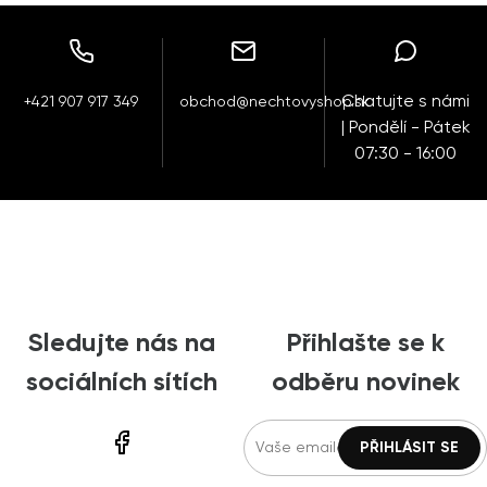
Chatujte s námi
+421 907 917 349
obchod@nechtovyshop.sk
| Pondělí - Pátek
07:30 - 16:00
Sledujte nás na
Přihlašte se k
sociálních sítích
odběru novinek