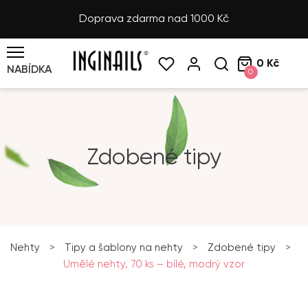
Doprava zdarma nad 1000 Kč
0 Kč
NABÍDKA
0
Zdobené tipy
Nehty
>
Tipy a šablony na nehty
>
Zdobené tipy
>
Umělé nehty, 70 ks – bílé, modrý vzor