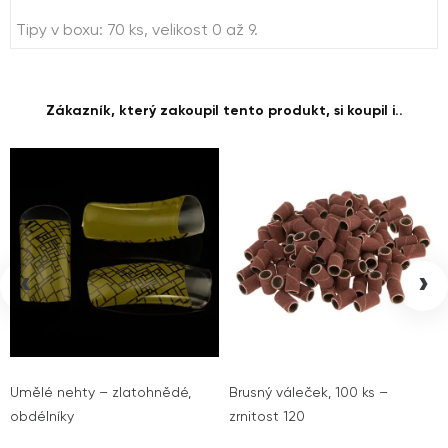
Tipy v boxu: 70 ks, velikost 0 až 9.
Zákazník, který zakoupil tento produkt, si koupil i..
‹
›
Umělé nehty – zlatohnědé,
Brusný váleček, 100 ks –
obdélníky
zrnitost 120