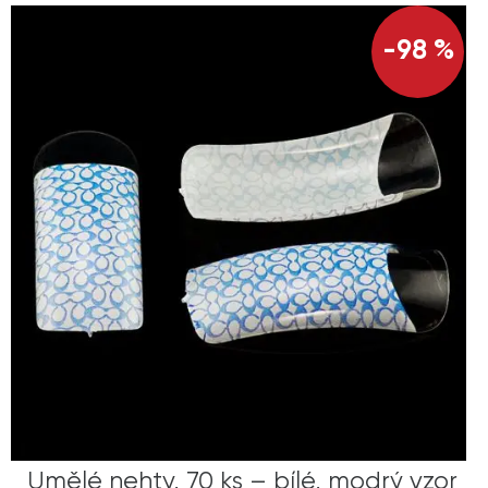
-98 %
Umělé nehty, 70 ks – bílé, modrý vzor