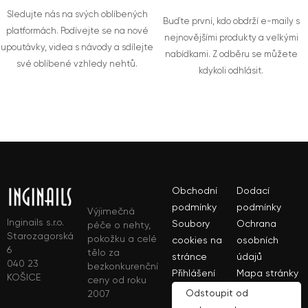
Sledujte nás na svých oblíbených
Buďte první, kdo obdrží e-maily s
platformách. Podívejte se na nové
nejnovějšími produkty a velkými
upoutávky, videa s návody a sdílejte
nabídkami. Z odběru se můžete
své oblíbené vzhledy nehtů.
kdykoli odhlásit.
Obchodní
Dodací
podmínky
podmínky
Výjimečná
Inginails s.r.o.
Soubory
Ochrana
péče o nehty,
Starozagorská
pokožku a celé
cookies na
osobních
6
tělo za
stránce
údajů
040 23
bezkonkurenční
Přihlášení
Mapa stránky
KOŠICE
ceny od roku
Odstoupit od
2007