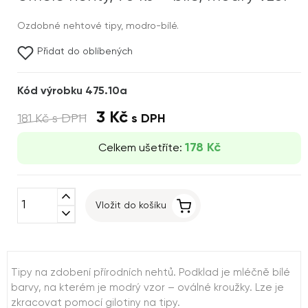
Ozdobné nehtové tipy, modro-bílé.
Přidat do oblíbených
Kód výrobku 475.10a
3 Kč
181 Kč
s DPH
s DPH
178 Kč
Celkem ušetříte:
expand_less
Vložit do košíku
expand_more
Tipy na zdobení přírodních nehtů. Podklad je mléčně bílé
barvy, na kterém je modrý vzor – oválné kroužky. Lze je
zkracovat pomocí gilotiny na tipy.