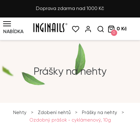
Doprava zdarma nad 1000 Kč
0 Kč
NABÍDKA
0
Prášky na nehty
Nehty
>
Zdobení nehtů
>
Prášky na nehty
>
Ozdobný prášok - cyklámenový, 10g