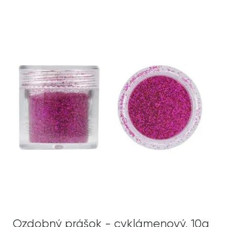
Ozdobný prášok - cyklámenový, 10g