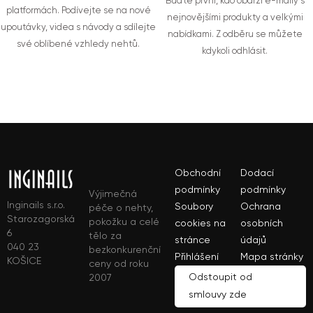
Buďte první, kdo obdrží e-maily s
platformách. Podívejte se na nové
nejnovějšími produkty a velkými
upoutávky, videa s návody a sdílejte
nabídkami. Z odběru se můžete
své oblíbené vzhledy nehtů.
kdykoli odhlásit.
Obchodní
Dodací
podmínky
podmínky
Výjimečná
Inginails s.r.o.
Soubory
Ochrana
péče o nehty,
Starozagorská
pokožku a celé
cookies na
osobních
6
tělo za
stránce
údajů
040 23
bezkonkurenční
Přihlášení
Mapa stránky
KOŠICE
ceny od roku
Odstoupit od
2007
smlouvy zde