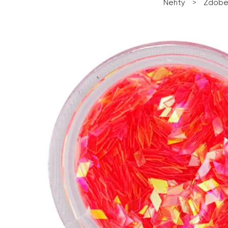
Nehty
>
Zdoben