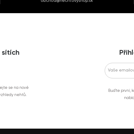
obchod@nechtovyshop.sk
 sítích
Přih
vejte se na nové
Buďte první, k
 vzhledy nehtů.
nabíd