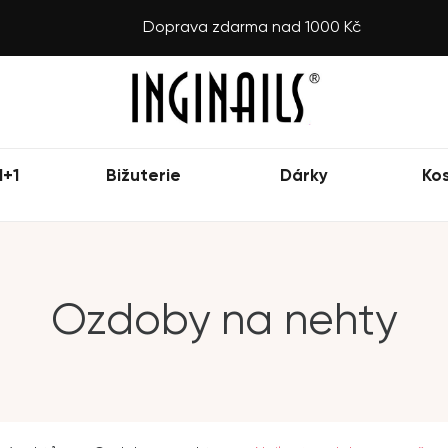
Doprava zdarma nad 1000 Kč
1+1
Bižuterie
Dárky
Ko
Ozdoby na nehty