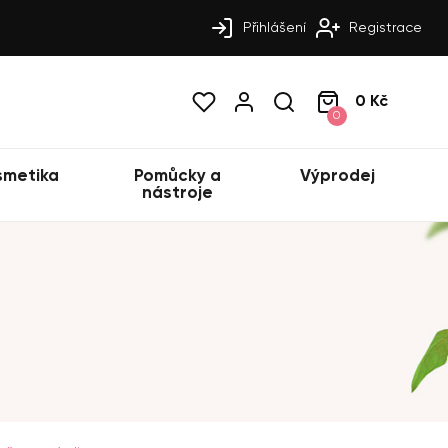
Přihlášení
Registrace
0 Kč
0
smetika
Pomůcky a
Výprodej
nástroje