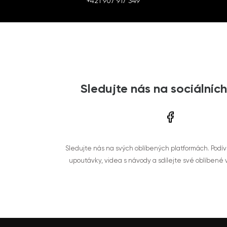
+421 907 917 349
Sledujte nás na sociálních
Sledujte nás na svých oblíbených platformách. Podí
upoutávky, videa s návody a sdílejte své oblíbené