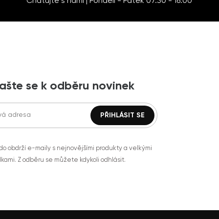
Chatujte s námi | Pondělí - Pátek 07:30 - 16:00
lašte se k odběru novinek
do obdrží e-maily s nejnovějšími produkty a velkými
kami. Z odběru se můžete kdykoli odhlásit.