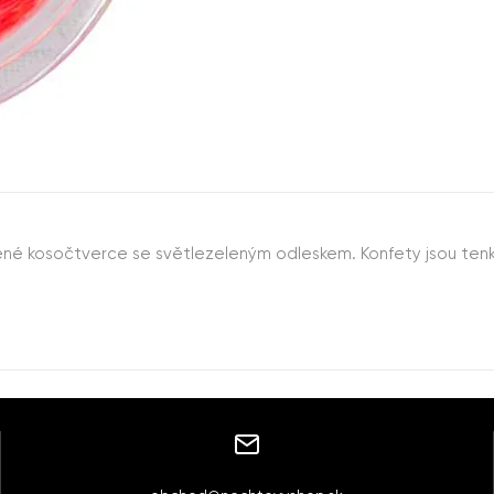
né kosočtverce se světlezeleným odleskem. Konfety jsou tenk