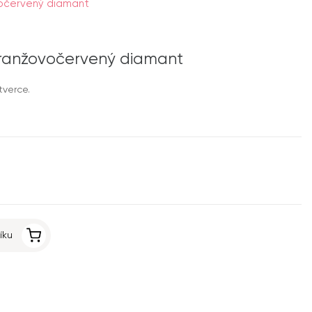
vočervený diamant
oranžovočervený diamant
tverce.
íku