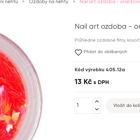
í nehtů
>
Ozdoby na nehty
>
Nail art ozdoba - oranžo
Nail art ozdoba - 
Průhledné ozdobné flitry, kosoč
Přidat do oblíbených
Kód výrobku 405.12a
13 Kč
s DPH
expand_less
Vložit do koš
expand_more