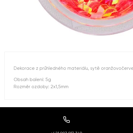
Dekorace z průhledného materiálu, sytě oranžovočerve
Obsah balení: 5g
Rozměr ozdoby: 2x1,5mm