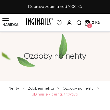
Doprava zdarma nad 1000 Kč
0 Kč
NABÍDKA
0
Ozdoby na nehty
Nehty
>
Zdobení nehtů
>
Ozdoby na nehty
>
3D mušle - černá, třpytivá