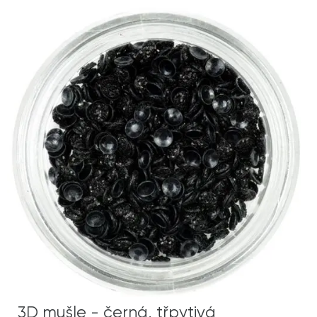
3D mušle - černá, třpytivá