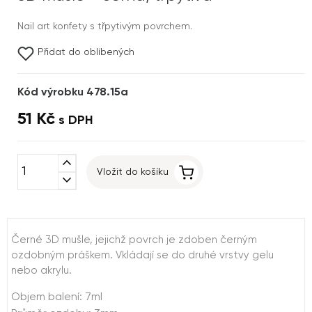
Nail art konfety s třpytivým povrchem.
Přidat do oblíbených
Kód výrobku 478.15a
51 Kč
s DPH
expand_less
Vložit do košíku
expand_more
Černé 3D mušle, jejichž povrch je zdoben černým
ozdobným práškem. Vkládají se do druhé vrstvy gelu
nebo akrylu.
Objem balení: 7ml