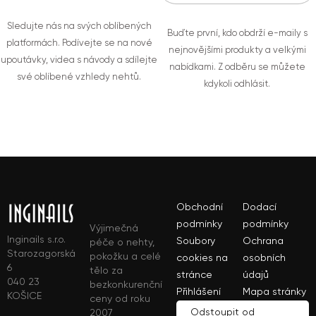
Sledujte nás na svých oblíbených
Buďte první, kdo obdrží e-maily s
platformách. Podívejte se na nové
nejnovějšími produkty a velkými
upoutávky, videa s návody a sdílejte
nabídkami. Z odběru se můžete
své oblíbené vzhledy nehtů.
kdykoli odhlásit.
Obchodní
Dodací
podmínky
podmínky
Výjimečná
Inginails s.r.o.
Soubory
Ochrana
péče o nehty,
Starozagorská
pokožku a celé
cookies na
osobních
6
tělo za
stránce
údajů
040 23
bezkonkurenční
Přihlášení
Mapa stránky
KOŠICE
ceny od roku
Odstoupit od
2007