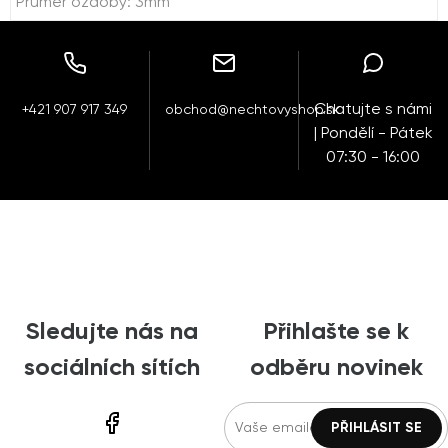
Průměr ozdoby: 3mm
Chatujte s námi
+421 907 917 349
obchod@nechtovyshop.sk
| Pondělí - Pátek
07:30 - 16:00
Sledujte nás na
Přihlašte se k
sociálních sítích
odběru novinek