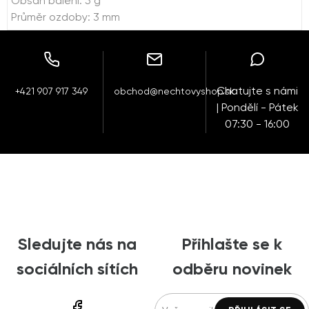
Obsah balení: 5 g
Průměr ozdoby: 3 mm
Chatujte s námi
+421 907 917 349
obchod@nechtovyshop.sk
| Pondělí - Pátek
07:30 - 16:00
Sledujte nás na
Přihlašte se k
sociálních sítích
odběru novinek