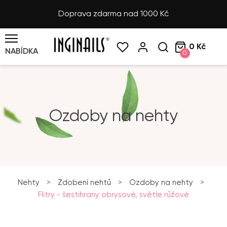
Doprava zdarma nad 1000 Kč
0 Kč
NABÍDKA
0
Ozdoby na nehty
Nehty
>
Zdobení nehtů
>
Ozdoby na nehty
>
Flitry - šestihrany obrysové, světle růžové