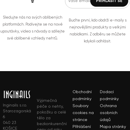
Sledujte nás na svých oblíbených
Buďte první, kdo obdrží e-maily s
platformách. Podívejte se na nové
nejnovějšími produkty a velkými
upoutávky, videa s návody a sdílejte
nabídkami. Z odběru se můžete
své oblíbené vzhledy nehtů.
kdykoli odhlásit.
Obchodní
Dodací
podmínky
podmínky
Výjimečná
Inginails s.r.o.
Soubory
Ochrana
péče o nehty,
Starozagorská
pokožku a celé
cookies na
osobních
6
tělo za
stránce
údajů
040 23
bezkonkurenční
Přihlášení
Mapa stránky
KOŠICE
ceny od roku