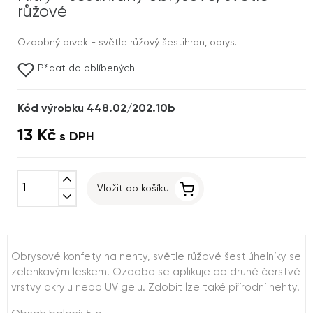
růžové
Ozdobný prvek - světle růžový šestihran, obrys.
Přidat do oblíbených
Kód výrobku 448.02/202.10b
13 Kč
s DPH
expand_less
Vložit do košíku
expand_more
Obrysové konfety na nehty, světle růžové šestiúhelníky se
zelenkavým leskem. Ozdoba se aplikuje do druhé čerstvé
vrstvy akrylu nebo UV gelu. Zdobit lze také přírodní nehty.