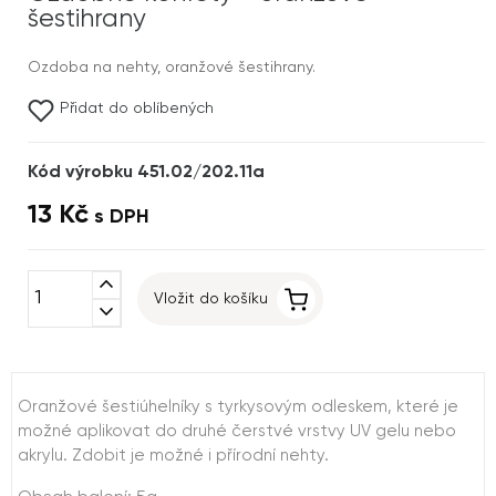
šestihrany
Ozdoba na nehty, oranžové šestihrany.
Přidat do oblíbených
Kód výrobku 451.02/202.11a
13 Kč
s DPH
expand_less
Vložit do košíku
expand_more
Oranžové šestiúhelníky s tyrkysovým odleskem, které je
možné aplikovat do druhé čerstvé vrstvy UV gelu nebo
akrylu. Zdobit je možné i přírodní nehty.