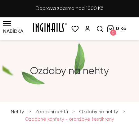
Doprava zdarma nad 1000 Kč
0 Kč
NABÍDKA
0
Ozdoby na nehty
Nehty
>
Zdobení nehtů
>
Ozdoby na nehty
>
Ozdobné konfety - oranžové šestihrany