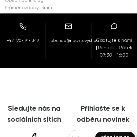
Obsah balení: 5g
Průměr ozdoby: 3mm
Chatujte s námi
+421 907 917 349
obchod@nechtovyshop.sk
| Pondělí - Pátek
07:30 - 16:00
Sledujte nás na
Přihlašte se k
sociálních sítích
odběru novinek