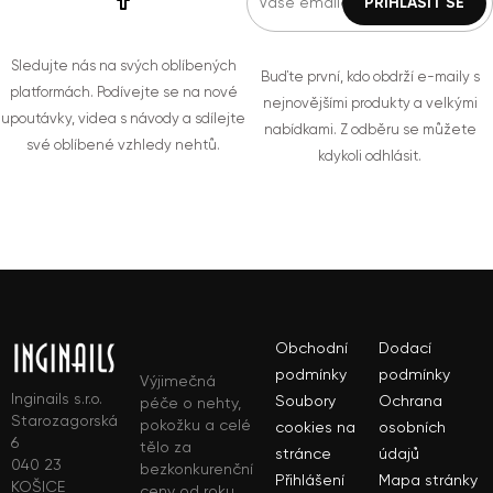
Sledujte nás na svých oblíbených
Buďte první, kdo obdrží e-maily s
platformách. Podívejte se na nové
nejnovějšími produkty a velkými
upoutávky, videa s návody a sdílejte
nabídkami. Z odběru se můžete
své oblíbené vzhledy nehtů.
kdykoli odhlásit.
Obchodní
Dodací
podmínky
podmínky
Výjimečná
Inginails s.r.o.
Soubory
Ochrana
péče o nehty,
Starozagorská
pokožku a celé
cookies na
osobních
6
tělo za
stránce
údajů
040 23
bezkonkurenční
Přihlášení
Mapa stránky
KOŠICE
ceny od roku