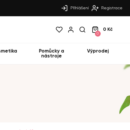
Přihlášení
Registrace
0 Kč
0
smetika
Pomůcky a
Výprodej
nástroje