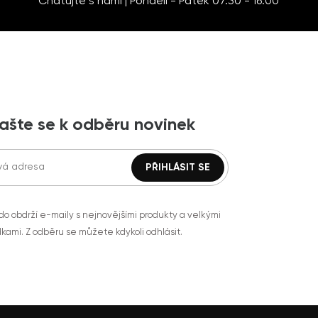
Chatujte s námi | Pondělí - Pátek 07:30 - 16:00
lašte se k odběru novinek
do obdrží e-maily s nejnovějšími produkty a velkými
kami. Z odběru se můžete kdykoli odhlásit.