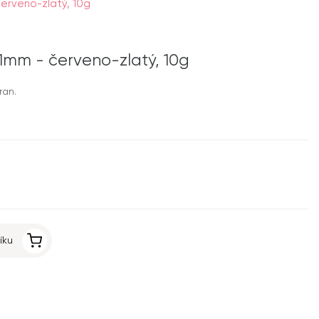
červeno-zlatý, 10g
 1mm - červeno-zlatý, 10g
ran.
íku