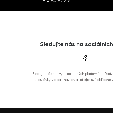
+421 907 917 349
Sledujte nás na sociálních
Sledujte nás na svých oblíbených platformách. Podí
upoutávky, videa s návody a sdílejte své oblíbené