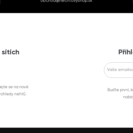
obchod@nechtovyshop.sk
 sítích
Přih
vejte se na nové
Buďte první, k
 vzhledy nehtů.
nabíd