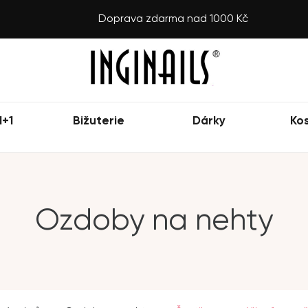
Doprava zdarma nad 1000 Kč
1+1
Bižuterie
Dárky
Ko
Ozdoby na nehty