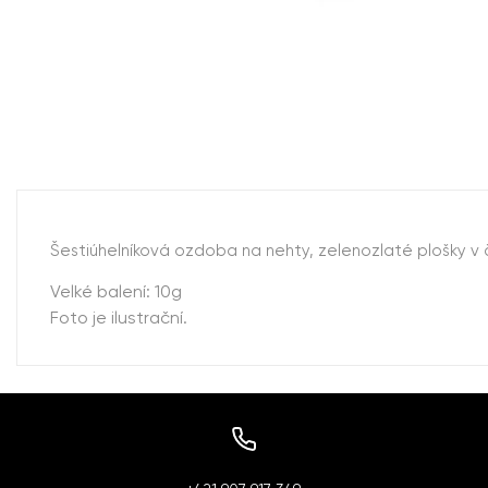
Šestiúhelníková ozdoba na nehty, zelenozlaté plošky v 
Velké balení: 10g
Foto je ilustrační.