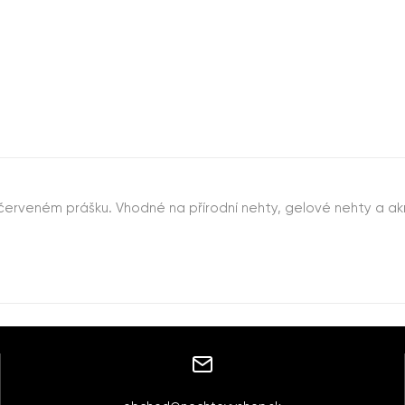
červeném prášku. Vhodné na přírodní nehty, gelové nehty a ak