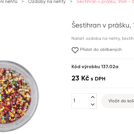
ní nehtů
>
Ozdoby na nehty
>
Šestihran v prášku, 1mm - 
Šestihran v prášku,
Nailart ozdoba na nehty, šestih
Přidat do oblíbených
Kód výrobku 137.02a
23 Kč
s DPH
expand_less
Vložit do koš
expand_more