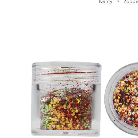
Nehty
>
Zdobe