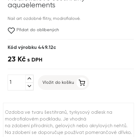
aquaelements
Nail art ozdobné flitry, modrofialové.
Přidat do oblíbených
Kód výrobku 449.12c
23 Kč
s DPH
expand_less
Vložit do košíku
expand_more
Ozdoba ve tvaru šestihranů, tyrkysový odlesk na
modrofialovém podkladu. Je vhodná
na zdobení přírodních, gelových nebo akrylových nehtů.
Na zdobení se doporučuje používat pomerančové dřívko.