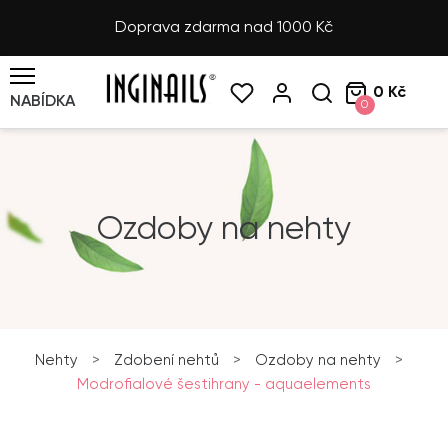
Doprava zdarma nad 1000 Kč
0 Kč
NABÍDKA
0
Ozdoby na nehty
Nehty
>
Zdobení nehtů
>
Ozdoby na nehty
>
Modrofialové šestihrany - aquaelements