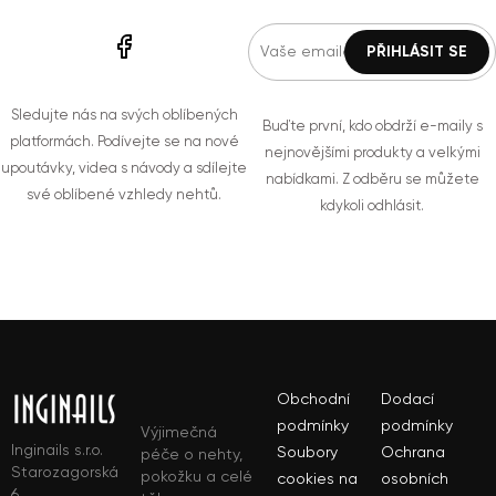
Sledujte nás na svých oblíbených
Buďte první, kdo obdrží e-maily s
platformách. Podívejte se na nové
nejnovějšími produkty a velkými
upoutávky, videa s návody a sdílejte
nabídkami. Z odběru se můžete
své oblíbené vzhledy nehtů.
kdykoli odhlásit.
Obchodní
Dodací
podmínky
podmínky
Výjimečná
Inginails s.r.o.
Soubory
Ochrana
péče o nehty,
Starozagorská
pokožku a celé
cookies na
osobních
6