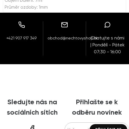
Objem balení: 7ml
Průměr ozdoby: 1mm
Chatujte s námi
+421 907 917 349
obchod@nechtovyshop.sk
| Pondělí - Pátek
07:30 - 16:00
Sledujte nás na
Přihlašte se k
sociálních sítích
odběru novinek