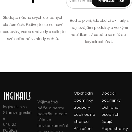
Sledujte nás na svých oblíbených
Buďte první, kdo obdrží e-maily s
platformách. Podívejte se na nové
nejnovějšími produkty a velkými
upoutávky, videa s návody a sdílejte
nabídkami. Z odběru se můžete
své oblíbené vzhledy nehtů.
kdykoli odhlásit.
Obchodní
Dodací
podmínky
podmínky
Výjimečná
Inginails s.r.o.
Soubory
Ochrana
péče o nehty,
Starozagorská
pokožku a celé
cookies na
osobních
6
tělo za
stránce
údajů
040 23
bezkonkurenční
Přihlášení
Mapa stránky
KOŠICE
ceny od roku