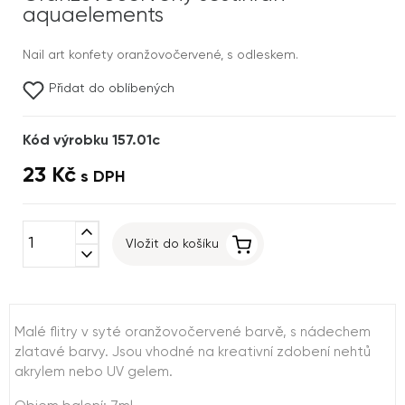
aquaelements
Nail art konfety oranžovočervené, s odleskem.
Přidat do oblíbených
Kód výrobku 157.01c
23 Kč
s DPH
expand_less
Vložit do košíku
expand_more
Malé flitry v syté oranžovočervené barvě, s nádechem
zlatavé barvy. Jsou vhodné na kreativní zdobení nehtů
akrylem nebo UV gelem.