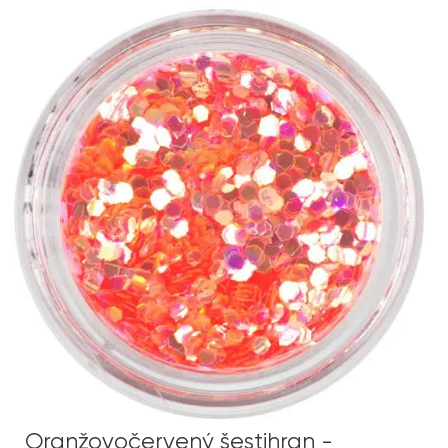
Oranžovočervený šestihran -