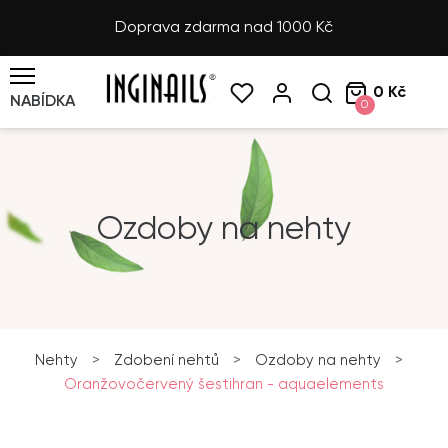
Doprava zdarma nad 1000 Kč
0 Kč
NABÍDKA
0
Ozdoby na nehty
Nehty
>
Zdobení nehtů
>
Ozdoby na nehty
>
Oranžovočervený šestihran - aquaelements