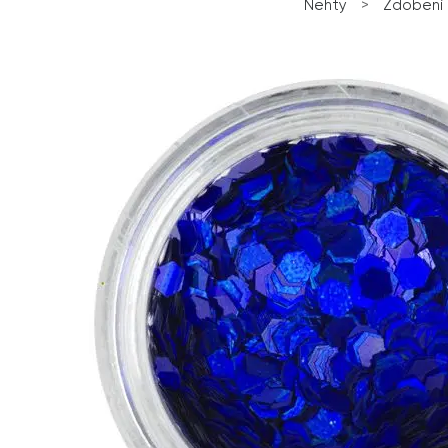
Nehty
>
Zdobení 