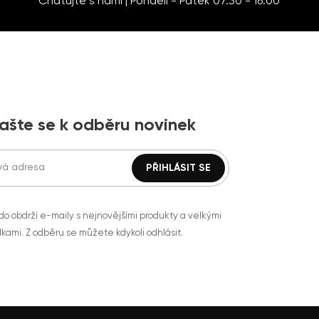
Chatujte s námi | Pondělí - Pátek 07:30 - 16:00
lašte se k odběru novinek
do obdrží e-maily s nejnovějšími produkty a velkými
kami. Z odběru se můžete kdykoli odhlásit.