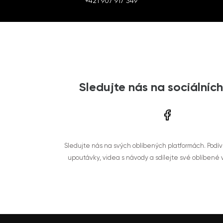
+421 907 917 349
Sledujte nás na sociálních
Sledujte nás na svých oblíbených platformách. Podí
upoutávky, videa s návody a sdílejte své oblíbené