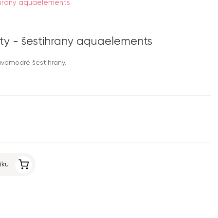
hrany aquaelements
y - šestihrany aquaelements
vomodré šestihrany.
íku