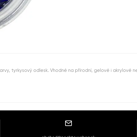
y, tyrkysový odlesk. Vhodné na přírodní, gelové i akrylové n