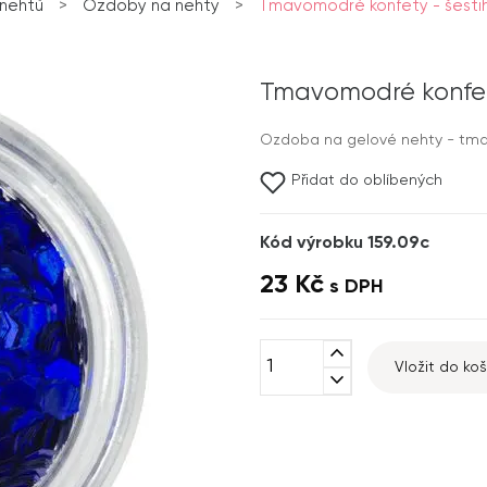
nehtů
>
Ozdoby na nehty
>
Tmavomodré konfety - šesti
Tmavomodré konfet
Ozdoba na gelové nehty - tma
Přidat do oblíbených
Kód výrobku 159.09c
23 Kč
s DPH
expand_less
Vložit do koš
expand_more