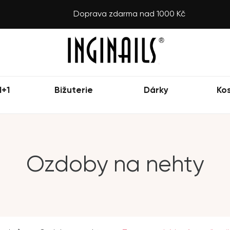
Doprava zdarma nad 1000 Kč
1+1
Bižuterie
Dárky
Ko
Ozdoby na nehty