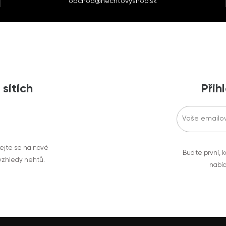
obchod@nechtovyshop.sk
 sítích
Přih
vejte se na nové
Buďte první, k
 vzhledy nehtů.
nabíd