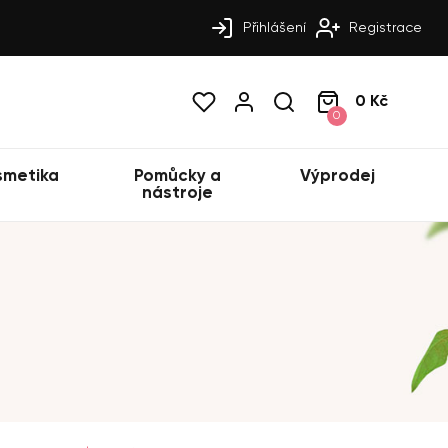
Přihlášení
Registrace
0 Kč
0
smetika
Pomůcky a
Výprodej
nástroje