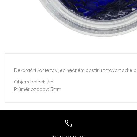
Dekorační konfety v jedinečném odstínu tmavomodré barv
Objem balení: 7ml
Průměr ozdoby: 3mm