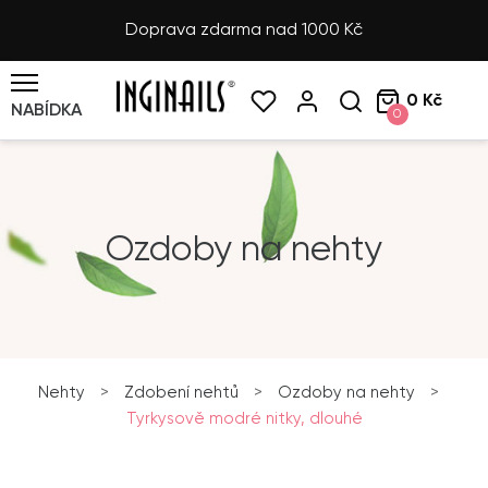
Doprava zdarma nad 1000 Kč
0 Kč
NABÍDKA
0
Ozdoby na nehty
Nehty
>
Zdobení nehtů
>
Ozdoby na nehty
>
Tyrkysově modré nitky, dlouhé