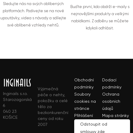
Sledujte nás na svých oblíbených
Buďte první, kdo obdrží e-maily s
platformách. Podívejte se na nové
nejnovějšími produkty a velkými
upoutávky, videa s návody a sdílejte
nabídkami. Z odběru se můžete
své oblíbené vzhledy nehtů.
kdykoli odhlásit.
Obchodní
Dodací
podmínky
podmínky
Výjimečná
Inginails s.r.o.
Soubory
Ochrana
péče o nehty,
Starozagorská
pokožku a celé
cookies na
osobních
6
tělo za
stránce
údajů
040 23
bezkonkurenční
Přihlášení
Mapa stránky
KOŠICE
ceny od roku
Odstoupit od
2007
smlouvy zde