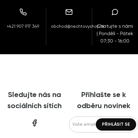
Chatujte s námi
+421 907 917 349
obchod@nechtovyshop.sk
| Pondělí - Pátek
07:30 - 16:00
Sledujte nás na
Přihlašte se k
sociálních sítích
odběru novinek