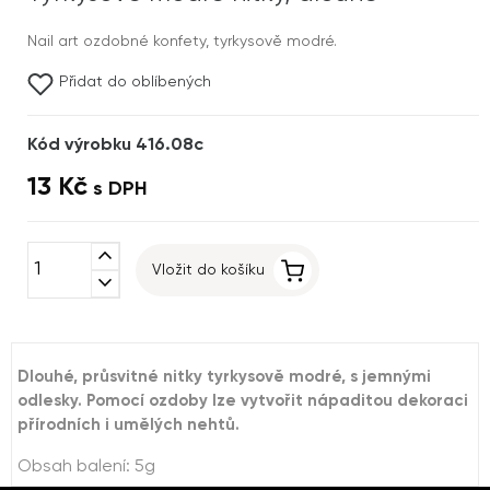
Nail art ozdobné konfety, tyrkysově modré.
Přidat do oblíbených
Kód výrobku 416.08c
13 Kč
s DPH
expand_less
Vložit do košíku
expand_more
Dlouhé, průsvitné nitky tyrkysově modré, s jemnými
odlesky. Pomocí ozdoby lze vytvořit nápaditou dekoraci
přírodních i umělých nehtů.
Obsah balení: 5g