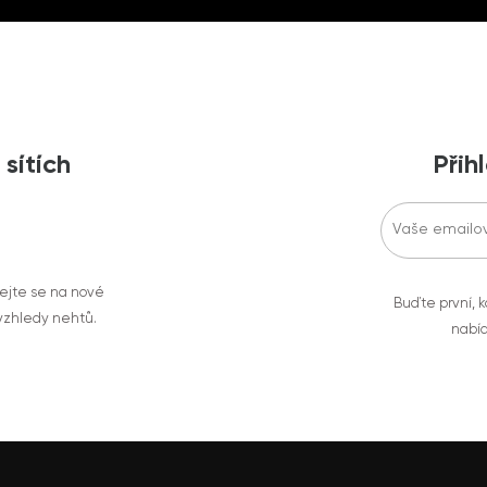
 sítích
Přih
vejte se na nové
Buďte první, k
 vzhledy nehtů.
nabíd