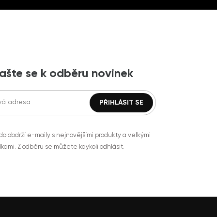
lašte se k odběru novinek
do obdrží e-maily s nejnovějšími produkty a velkými
kami. Z odběru se můžete kdykoli odhlásit.