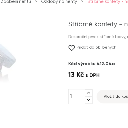
Zdobení nehtů
>
Ozdoby na nehty
>
Stříbrné konfety - n
Stříbrné konfety - n
Dekorační prvek stříbrné barvy, n
Přidat do oblíbených
Kód výrobku 412.04a
13 Kč
s DPH
expand_less
Vložit do koš
expand_more