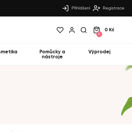
Přihlášení
Registrace
0 Kč
0
smetika
Pomůcky a
Výprodej
nástroje