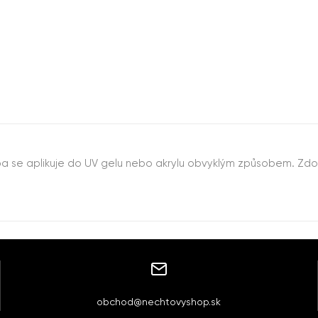
ba se aplikuje do UV gelu nebo akrylu obvyklým způsobem. Zdobi
obchod@nechtovyshop.sk