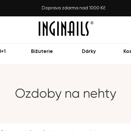
Doprava zdarma nad 1000 Kč
1+1
Bižuterie
Dárky
Ko
Ozdoby na nehty