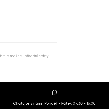
t je možné i přírodní nehty.
Chatujte s námi | Pondělí - Pátek 07:30 - 16:00