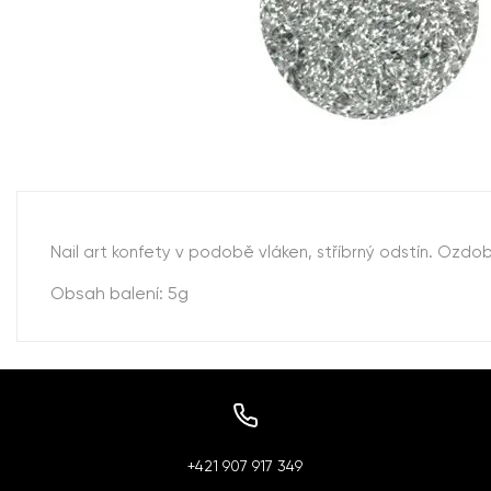
Nail art konfety v podobě vláken, stříbrný odstín. Ozdo
Obsah balení: 5g
+421 907 917 349