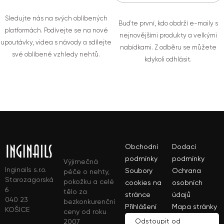
Sledujte nás na svých oblíbených
Buďte první, kdo obdrží e-maily s
platformách. Podívejte se na nové
nejnovějšími produkty a velkými
upoutávky, videa s návody a sdílejte
nabídkami. Z odběru se můžete
své oblíbené vzhledy nehtů.
kdykoli odhlásit.
Obchodní
Dodací
podmínky
podmínky
Výjimečná
Inginails s.r.o.
Soubory
Ochrana
péče o nehty,
Starozagorská
pokožku a celé
cookies na
osobních
6
tělo za
stránce
údajů
040 23
bezkonkurenční
Přihlášení
Mapa stránky
KOŠICE
ceny od roku
Odstoupit od
2007