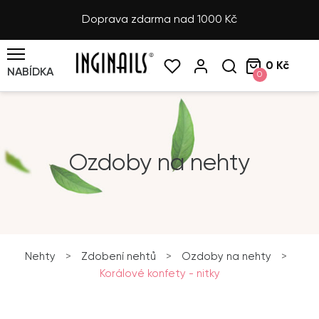
Doprava zdarma nad 1000 Kč
0 Kč
NABÍDKA
0
Ozdoby na nehty
Nehty
>
Zdobení nehtů
>
Ozdoby na nehty
>
Korálové konfety - nitky