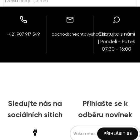
Délka nitky: 1,5 mm
Chatujte s námi
+421 907 917 349
obchod@nechtovyshop.sk
| Pondělí - Pátek
07:30 - 16:00
Sledujte nás na
Přihlašte se k
sociálních sítích
odběru novinek