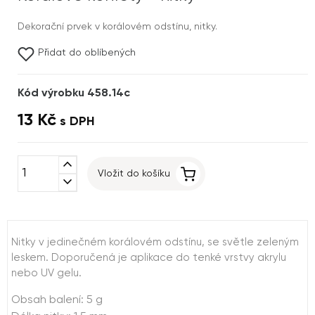
Dekorační prvek v korálovém odstínu, nitky.
Přidat do oblíbených
Kód výrobku 458.14c
13 Kč
s DPH
expand_less
Vložit do košíku
expand_more
Nitky v jedinečném korálovém odstínu, se světle zeleným
leskem. Doporučená je aplikace do tenké vrstvy akrylu
nebo UV gelu.
Obsah balení: 5 g