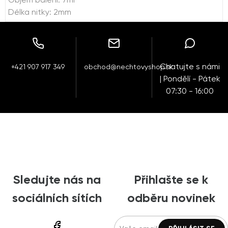
Objem balení: 7ml
Délka nitky: 2mm
Chatujte s námi
+421 907 917 349
obchod@nechtovyshop.sk
| Pondělí - Pátek
07:30 - 16:00
Sledujte nás na
Přihlašte se k
sociálních sítích
odběru novinek