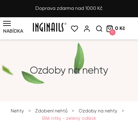
Doprava zdarma nad 1000 Kč
0 Kč
NABÍDKA
0
Ozdoby na nehty
Nehty
>
Zdobení nehtů
>
Ozdoby na nehty
>
Bílé nitky - zelený odlesk