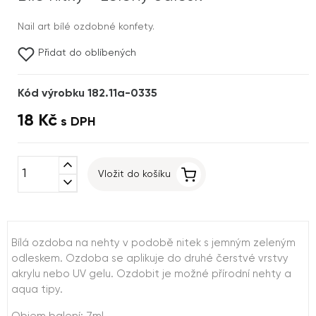
Nail art bílé ozdobné konfety.
Přidat do oblíbených
Kód výrobku 182.11a-0335
18 Kč
s DPH
expand_less
Vložit do košíku
expand_more
Bílá ozdoba na nehty v podobě nitek s jemným zeleným
odleskem. Ozdoba se aplikuje do druhé čerstvé vrstvy
akrylu nebo UV gelu. Ozdobit je možné přírodní nehty a
aqua tipy.