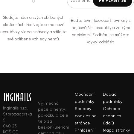
Sledujte nás na svých oblíbených
Buďte první, kdo obdrží e-maily s
platformách. Podívejte se na nové
nejnovějšími produkty a velkými
upoutávky, videa s návody a sdílejte
nabídkami. Z odběru se můžete
své oblíbené vzhledy nehtů.
kdykoli odhlásit.
Obchodní
Dodací
podmínky
podmínky
Výjimečná
Inginails s.r.o.
Soubory
Ochrana
péče o nehty,
Starozagorská
pokožku a celé
cookies na
osobních
6
tělo za
stránce
údajů
040 23
bezkonkurenční
Přihlášení
Mapa stránky
KOŠICE
ceny od roku