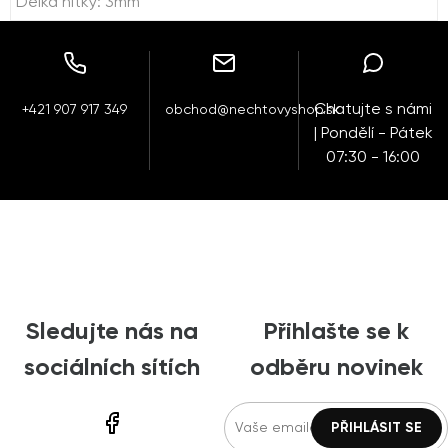
Délka nitky: 3mm
Chatujte s námi
+421 907 917 349
obchod@nechtovyshop.sk
| Pondělí - Pátek
07:30 - 16:00
Sledujte nás na
Přihlašte se k
sociálních sítích
odběru novinek