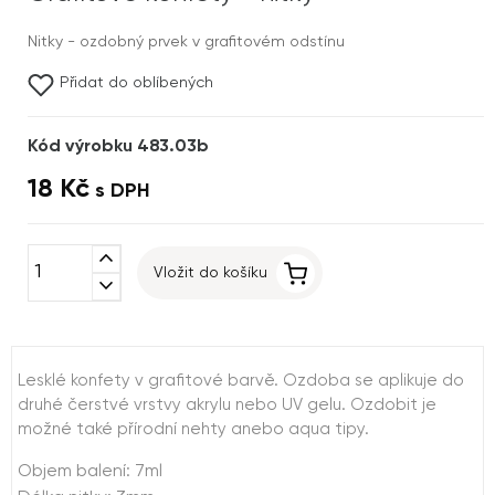
Nitky - ozdobný prvek v grafitovém odstínu
Přidat do oblíbených
Kód výrobku 483.03b
18 Kč
s DPH
expand_less
Vložit do košíku
expand_more
Lesklé konfety v grafitové barvě. Ozdoba se aplikuje do
druhé čerstvé vrstvy akrylu nebo UV gelu. Ozdobit je
možné také přírodní nehty anebo aqua tipy.
Objem balení: 7ml