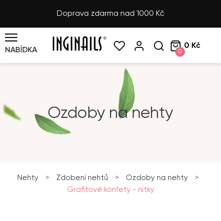
Doprava zdarma nad 1000 Kč
0 Kč
NABÍDKA
0
Ozdoby na nehty
Nehty
>
Zdobení nehtů
>
Ozdoby na nehty
>
Grafitové konfety - nitky