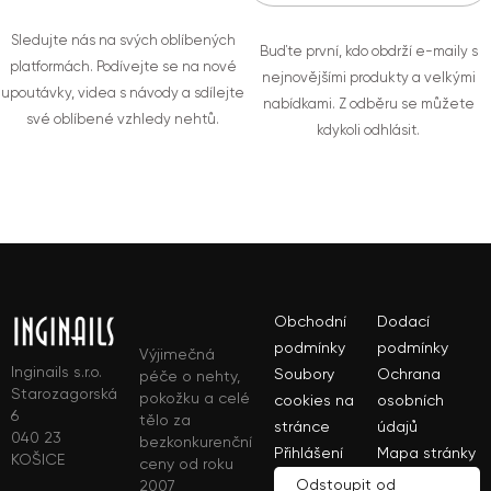
Sledujte nás na svých oblíbených
Buďte první, kdo obdrží e-maily s
platformách. Podívejte se na nové
nejnovějšími produkty a velkými
upoutávky, videa s návody a sdílejte
nabídkami. Z odběru se můžete
své oblíbené vzhledy nehtů.
kdykoli odhlásit.
Obchodní
Dodací
podmínky
podmínky
Výjimečná
Inginails s.r.o.
Soubory
Ochrana
péče o nehty,
Starozagorská
pokožku a celé
cookies na
osobních
6
tělo za
stránce
údajů
040 23
bezkonkurenční
Přihlášení
Mapa stránky
KOŠICE
ceny od roku
Odstoupit od
2007