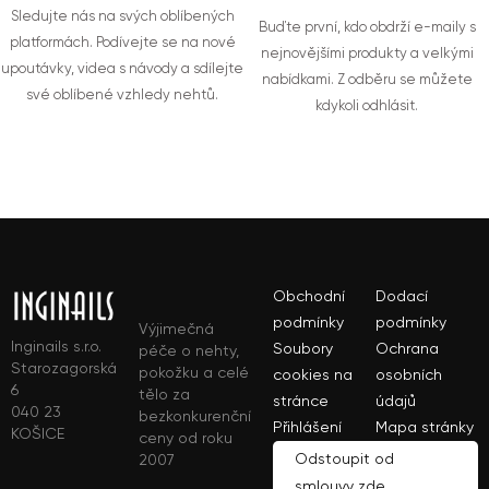
Sledujte nás na svých oblíbených
Buďte první, kdo obdrží e-maily s
platformách. Podívejte se na nové
nejnovějšími produkty a velkými
upoutávky, videa s návody a sdílejte
nabídkami. Z odběru se můžete
své oblíbené vzhledy nehtů.
kdykoli odhlásit.
Obchodní
Dodací
podmínky
podmínky
Výjimečná
Inginails s.r.o.
Soubory
Ochrana
péče o nehty,
Starozagorská
pokožku a celé
cookies na
osobních
6
tělo za
stránce
údajů
040 23
bezkonkurenční
Přihlášení
Mapa stránky
KOŠICE
ceny od roku
Odstoupit od
2007
smlouvy zde