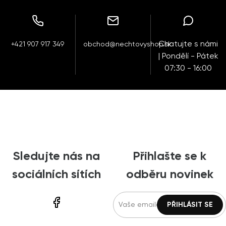
Chatujte s námi
+421 907 917 349
obchod@nechtovyshop.sk
| Pondělí - Pátek
07:30 - 16:00
Sledujte nás na
Přihlašte se k
sociálních sítích
odběru novinek