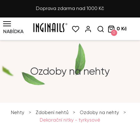
Doprava zdarma nad 1000 Kč
0 Kč
NABÍDKA
0
Ozdoby na nehty
Nehty
>
Zdobení nehtů
>
Ozdoby na nehty
>
Dekorační nitky - tyrkysové