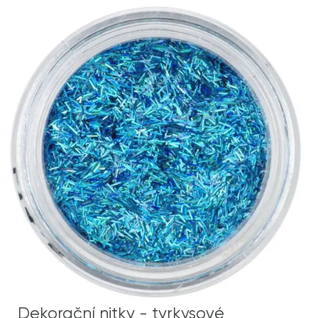
Dekorační nitky - tyrkysové