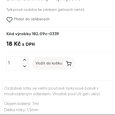
Tyrkysová ozdoba ke zdobení gelových nehtů.
Přidat do oblíbených
Kód výrobku 182.09c-0339
18 Kč
s DPH
expand_less
Vložit do košíku
expand_more
Ozdobné nitky ve velmi poutavé tyrkysové barvě s
modrozeleným odleskem. Vhodné pod UV gel i akryl.
Objem balenií: 7ml
Délka nitky: 1,5mm