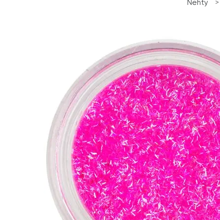
Nehty
>