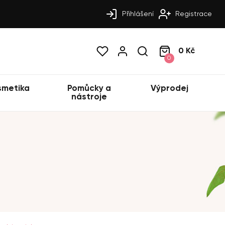
Přihlášení
Registrace
0 Kč
0
smetika
Pomůcky a
Výprodej
nástroje