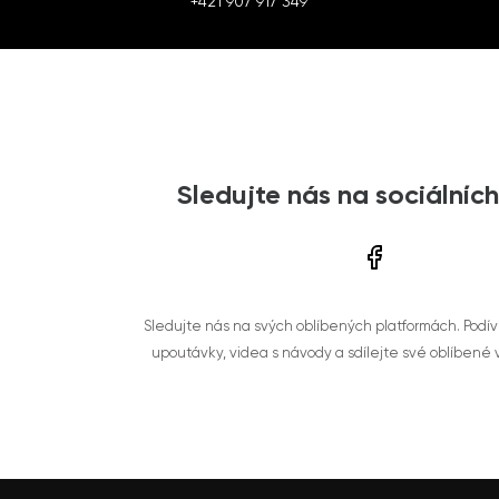
+421 907 917 349
Sledujte nás na sociálních
Sledujte nás na svých oblíbených platformách. Podí
upoutávky, videa s návody a sdílejte své oblíbené