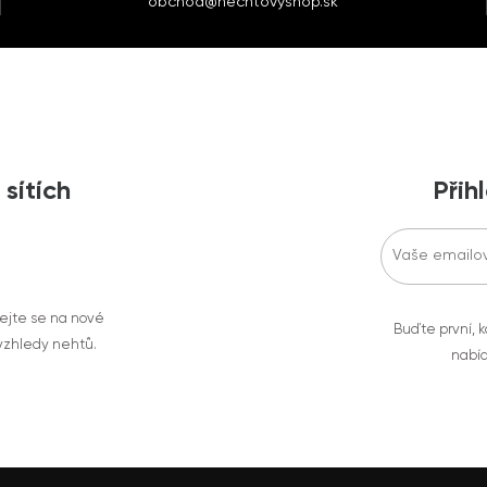
obchod@nechtovyshop.sk
 sítích
Přih
vejte se na nové
Buďte první, k
 vzhledy nehtů.
nabíd