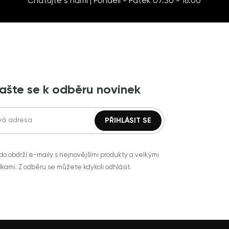
Chatujte s námi | Pondělí - Pátek 07:30 - 16:00
lašte se k odběru novinek
do obdrží e-maily s nejnovějšími produkty a velkými
kami. Z odběru se můžete kdykoli odhlásit.