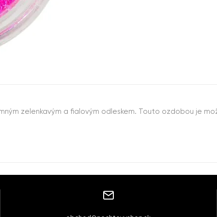
emným zelenkavým a fialovým odleskem. Touto ozdobou je možn