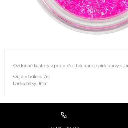
Ozdobné konfety v podobě nitek barbie pink barvy s j
Objem balení: 7ml
Délka nitky: 1mm