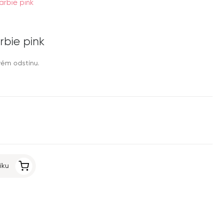
arbie pink
rbie pink
vém odstínu.
íku