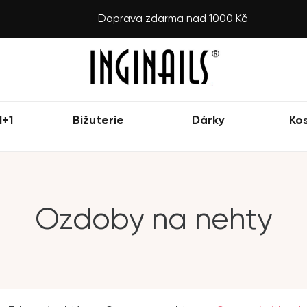
Doprava zdarma nad 1000 Kč
1+1
Bižuterie
Dárky
Ko
Ozdoby na nehty