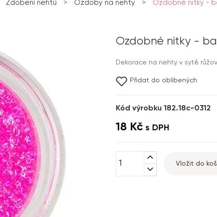
Zdobení nehtů
>
Ozdoby na nehty
>
Ozdobné nitky - b
Ozdobné nitky - ba
Dekorace na nehty v sytě růžo
Přidat do oblíbených
Kód výrobku 182.18c-0312
18 Kč
s DPH
expand_less
Vložit do koš
expand_more