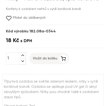
Konfety k ozdobení nehtů v sytě korálové barvě.
Přidat do oblíbených
Kód výrobku 182.08a-0344
18 Kč
s DPH
expand_less
Vložit do košíku
expand_more
Třpytivá ozdoba se světle zeleným leskem, nitky v sytě
korálové barvě. Ozdoba se aplikuje pod UV gel či akryl
obvyklým způsobem. Nitky jsou vhodné také k ozdobení
aqua tipů.