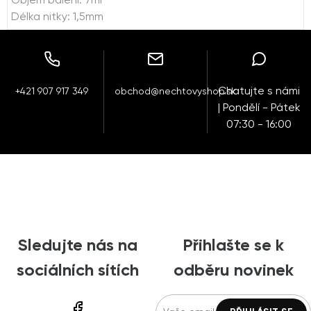
Objem balení: 7ml
Délka nitky: 1,5mm
Chatujte s námi
+421 907 917 349
obchod@nechtovyshop.sk
| Pondělí - Pátek
07:30 - 16:00
Sledujte nás na
Přihlašte se k
sociálních sítích
odběru novinek