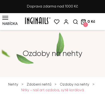
Doprava zdarma nad 1000 Kč
0 Kč
NABÍDKA
0
Ozdoby na nehty
Nehty
>
Zdobení nehtů
>
Ozdoby na nehty
>
Nitky - nail art ozdoba, sytě korálová