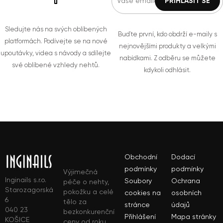
Sledujte nás na svých oblíbených
Buďte první, kdo obdrží e-maily s
platformách. Podívejte se na nové
nejnovějšími produkty a velkými
upoutávky, videa s návody a sdílejte
nabídkami. Z odběru se můžete
své oblíbené vzhledy nehtů.
kdykoli odhlásit.
Obchodní
Dodací
podmínky
podmínky
Výjimečná
Inginails s.r.o.
Soubory
Ochrana
péče o nehty,
Starozagorská
pokožku a celé
cookies na
osobních
6
tělo za
stránce
údajů
040 23
bezkonkurenční
Přihlášení
Mapa stránky
KOŠICE
ceny od roku