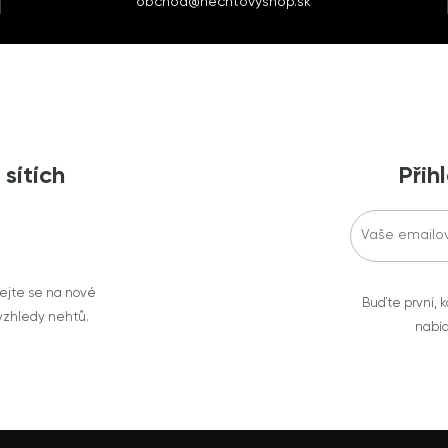
obchod@nechtovyshop.sk
 sítích
Přih
vejte se na nové
Buďte první, k
 vzhledy nehtů.
nabíd