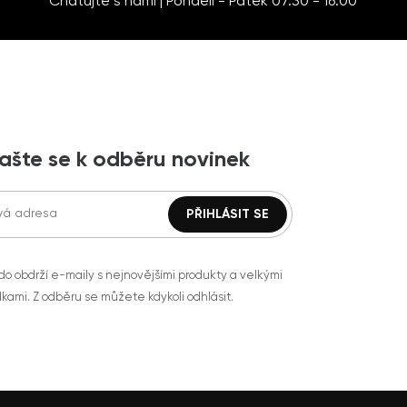
Chatujte s námi | Pondělí - Pátek 07:30 - 16:00
lašte se k odběru novinek
do obdrží e-maily s nejnovějšími produkty a velkými
kami. Z odběru se můžete kdykoli odhlásit.