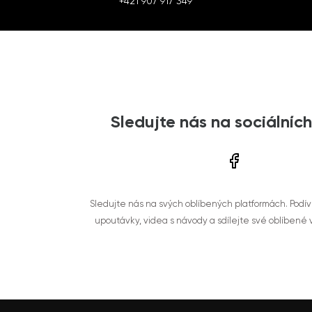
+421 907 917 349
Sledujte nás na sociálních
Sledujte nás na svých oblíbených platformách. Podí
upoutávky, videa s návody a sdílejte své oblíbené