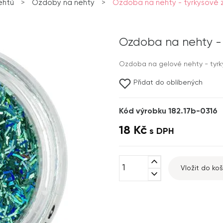
ehtů
>
Ozdoby na nehty
>
Ozdoba na nehty - tyrkysově z
Ozdoba na nehty - 
Ozdoba na gelové nehty - tyrky
Přidat do oblíbených
Kód výrobku 182.17b-0316
18 Kč
s DPH
expand_less
Vložit do koš
expand_more