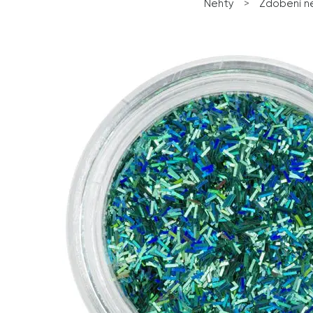
Nehty
>
Zdobení n