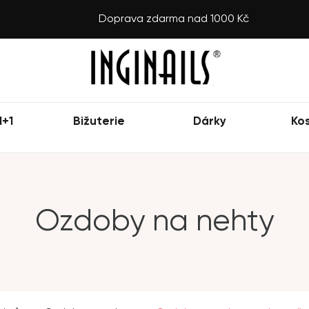
Doprava zdarma nad 1000 Kč
1+1
Bižuterie
Dárky
Ko
Ozdoby na nehty