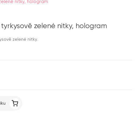
elené nitky, hologram
tyrkysově zelené nitky, hologram
sově zelené nitky.
íku