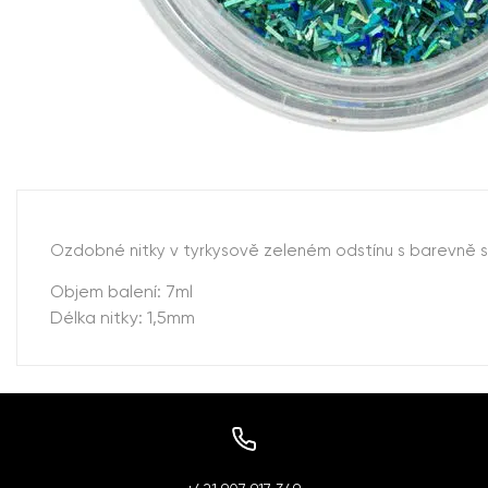
Ozdobné nitky v tyrkysově zeleném odstínu s barevně s
Objem balení: 7ml
Délka nitky: 1,5mm