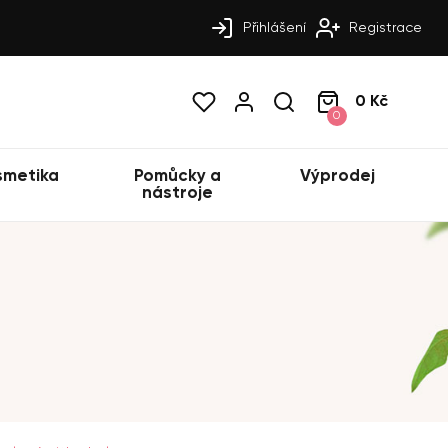
Přihlášení
Registrace
0 Kč
0
smetika
Pomůcky a
Výprodej
nástroje