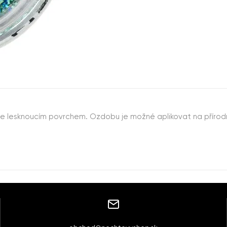
e lesknoucím povrchem. Ozdobu je možné aplikovat na přírodní