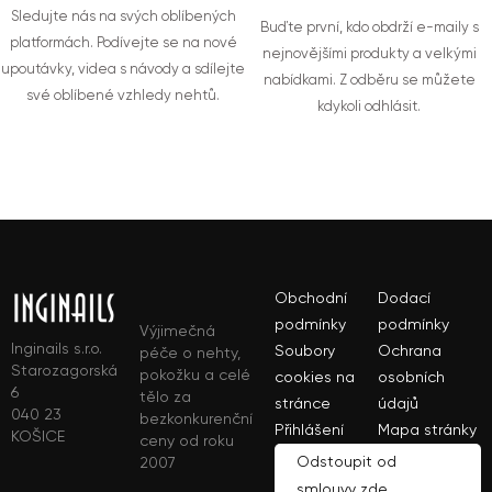
Sledujte nás na svých oblíbených
Buďte první, kdo obdrží e-maily s
platformách. Podívejte se na nové
nejnovějšími produkty a velkými
upoutávky, videa s návody a sdílejte
nabídkami. Z odběru se můžete
své oblíbené vzhledy nehtů.
kdykoli odhlásit.
Obchodní
Dodací
podmínky
podmínky
Výjimečná
Inginails s.r.o.
Soubory
Ochrana
péče o nehty,
Starozagorská
pokožku a celé
cookies na
osobních
6
tělo za
stránce
údajů
040 23
bezkonkurenční
Přihlášení
Mapa stránky
KOŠICE
ceny od roku
Odstoupit od
2007
smlouvy zde