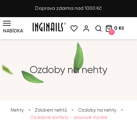
Doprava zdarma nad 1000 Kč
0 Kč
NABÍDKA
0
Ozdoby na nehty
Nehty
>
Zdobení nehtů
>
Ozdoby na nehty
>
Ozdobné konfety - azurově modré