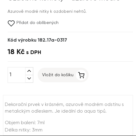
Azurově modré nitky k ozdobení nehtů.
Přidat do oblíbených
Kód výrobku 182.17a-0317
18 Kč
s DPH
expand_less
Vložit do košíku
expand_more
Dekorační prvek v krásném, azurově modrém odstínu s
metalickým odleskem. Je ideální do aqua tipů.
Objem balení: 7ml
Délka nitky: 3mm