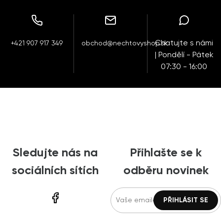
Chatujte s námi
+421 907 917 349
obchod@nechtovyshop.sk
| Pondělí - Pátek
07:30 - 16:00
Sledujte nás na
Přihlašte se k
sociálních sítích
odběru novinek