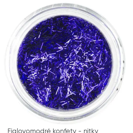
Fialovomodré konfety - nitky