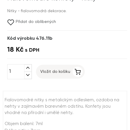
Nitky - fialovomodrá dekorace.
Přidat do oblíbených
Kód výrobku 476.11b
18 Kč
s DPH
expand_less
Vložit do košíku
expand_more
Fialovomodré nitky s metalickým odleskem, ozdoba na
nehty v zajímavém barevném odstínu. Konfety jsou
vhodné na přírodní i umělé nehty.
Objem balení: 7ml