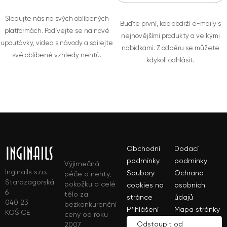
Sledujte nás na svých oblíbených
Buďte první, kdo obdrží e-maily s
platformách. Podívejte se na nové
nejnovějšími produkty a velkými
upoutávky, videa s návody a sdílejte
nabídkami. Z odběru se můžete
své oblíbené vzhledy nehtů.
kdykoli odhlásit.
Obchodní
Dodací
podmínky
podmínky
Výjimečná
Inginails s.r.o.
Soubory
Ochrana
péče o nehty,
Starozagorská
pokožku a celé
cookies na
osobních
6
tělo za
stránce
údajů
040 23
bezkonkurenční
Přihlášení
Mapa stránky
KOŠICE
ceny od roku
Odstoupit od
2007