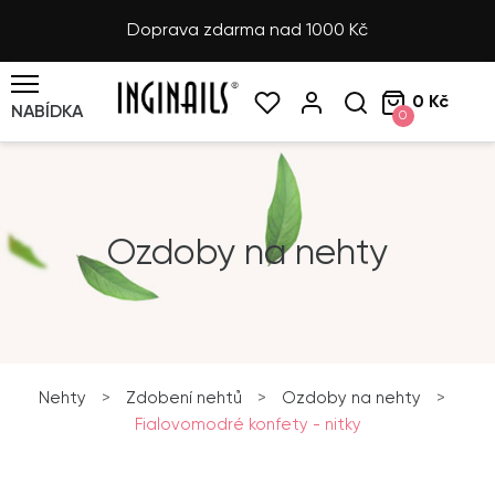
Doprava zdarma nad 1000 Kč
0 Kč
NABÍDKA
0
Ozdoby na nehty
Nehty
>
Zdobení nehtů
>
Ozdoby na nehty
>
Fialovomodré konfety - nitky