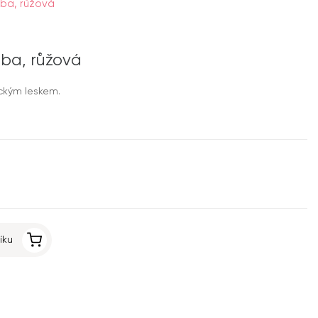
oba, růžová
doba, růžová
ickým leskem.
íku