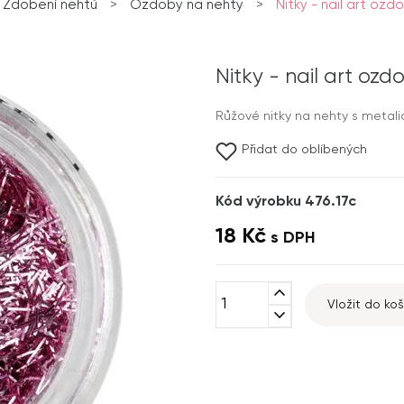
Zdobení nehtů
>
Ozdoby na nehty
>
Nitky - nail art ozd
Nitky - nail art oz
Růžové nitky na nehty s metal
Přidat do oblíbených
Kód výrobku 476.17c
18 Kč
s DPH
expand_less
Vložit do koš
expand_more