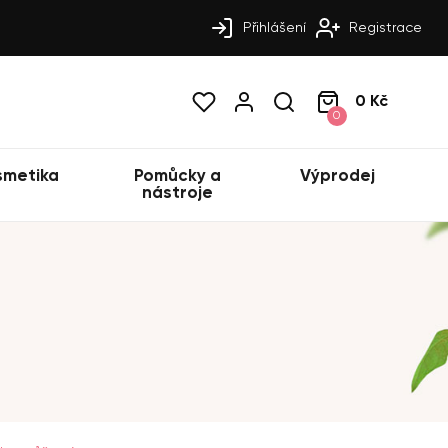
Přihlášení
Registrace
0 Kč
0
smetika
Pomůcky a
Výprodej
nástroje