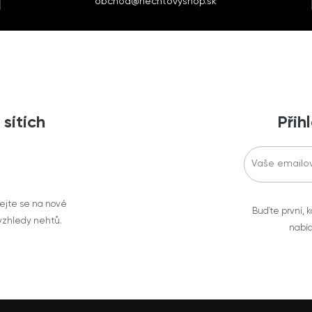
obchod@nechtovyshop.sk
 sítích
Přih
vejte se na nové
Buďte první, k
 vzhledy nehtů.
nabíd