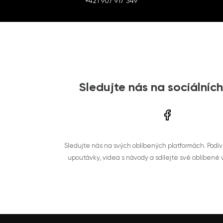
+421 907 917 349
Sledujte nás na sociálních
Sledujte nás na svých oblíbených platformách. Podí
upoutávky, videa s návody a sdílejte své oblíbené