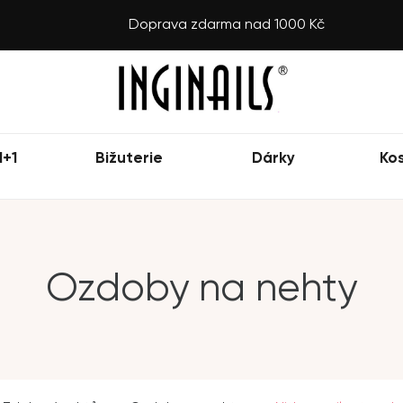
Doprava zdarma nad 1000 Kč
1+1
Bižuterie
Dárky
Ko
Ozdoby na nehty