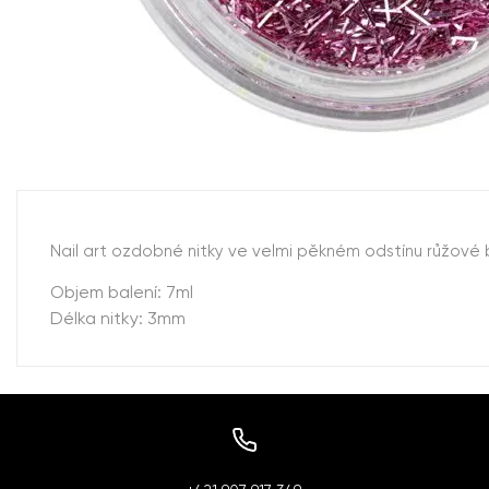
Nail art ozdobné nitky ve velmi pěkném odstínu růžov
Objem balení: 7ml
Délka nitky: 3mm