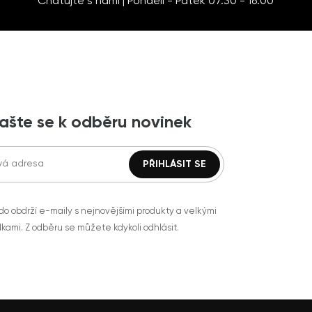
Chatujte s námi | Pondělí - Pátek 07:30 - 16:00
lašte se k odběru novinek
do obdrží e-maily s nejnovějšími produkty a velkými
kami. Z odběru se můžete kdykoli odhlásit.