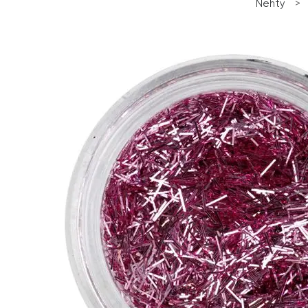
Nehty
>