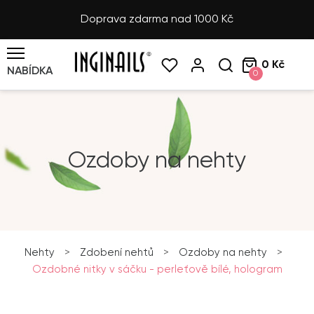
Doprava zdarma nad 1000 Kč
0 Kč
NABÍDKA
0
Ozdoby na nehty
Nehty
>
Zdobení nehtů
>
Ozdoby na nehty
>
Ozdobné nitky v sáčku - perleťově bílé, hologram