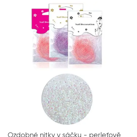
Ozdobné nitky v sáčku - perleťově