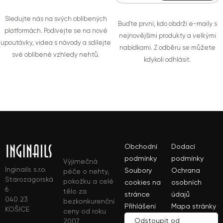
Sledujte nás na svých oblíbených
Buďte první, kdo obdrží e-maily s
platformách. Podívejte se na nové
nejnovějšími produkty a velkými
upoutávky, videa s návody a sdílejte
nabídkami. Z odběru se můžete
své oblíbené vzhledy nehtů.
kdykoli odhlásit.
Obchodní
Dodací
podmínky
podmínky
Výjimečná
Inginails s.r.o.
Soubory
Ochrana
péče o nehty,
Starozagorská
pokožku a celé
cookies na
osobních
6
tělo za
stránce
údajů
040 23
bezkonkurenční
Přihlášení
Mapa stránky
KOŠICE
ceny od roku
Odstoupit od
2007