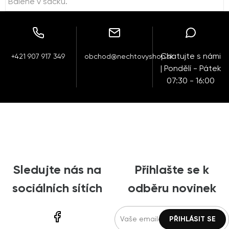
Balené v sáčku.
Chatujte s námi
+421 907 917 349
obchod@nechtovyshop.sk
| Pondělí - Pátek
07:30 - 16:00
Sledujte nás na
Přihlašte se k
sociálních sítích
odběru novinek