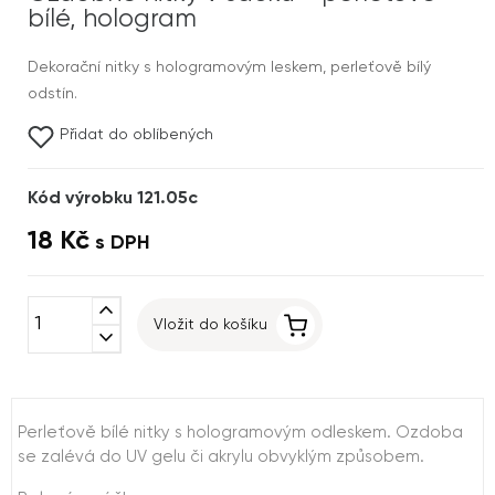
bílé, hologram
Dekorační nitky s hologramovým leskem, perleťově bílý
odstín.
Přidat do oblíbených
Kód výrobku 121.05c
18 Kč
s DPH
expand_less
Vložit do košíku
expand_more
Perleťově bílé nitky s hologramovým odleskem. Ozdoba
se zalévá do UV gelu či akrylu obvyklým způsobem.