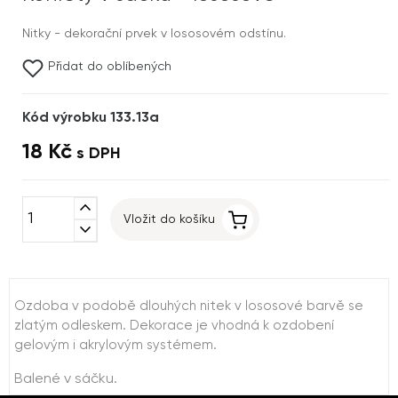
Nitky - dekorační prvek v lososovém odstínu.
Přidat do oblíbených
Kód výrobku 133.13a
18 Kč
s DPH
expand_less
Vložit do košíku
expand_more
Ozdoba v podobě dlouhých nitek v lososové barvě se
zlatým odleskem. Dekorace je vhodná k ozdobení
gelovým i akrylovým systémem.
Balené v sáčku.