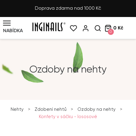
Doprava zdarma nad 1000 Kč
0 Kč
NABÍDKA
0
Ozdoby na nehty
Nehty
>
Zdobení nehtů
>
Ozdoby na nehty
>
Konfety v sáčku - lososové