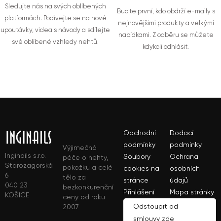
Sledujte nás na svých oblíbených
Buďte první, kdo obdrží e-maily s
platformách. Podívejte se na nové
nejnovějšími produkty a velkými
upoutávky, videa s návody a sdílejte
nabídkami. Z odběru se můžete
své oblíbené vzhledy nehtů.
kdykoli odhlásit.
Obchodní
Dodací
podmínky
podmínky
Výjimečná
Inginails s.r.o.
Soubory
Ochrana
péče o nehty,
Starozagorská
pokožku a celé
cookies na
osobních
6
tělo za
stránce
údajů
040 23
bezkonkurenční
Přihlášení
Mapa stránky
KOŠICE
ceny od roku
Odstoupit od
2007
smlouvy zde