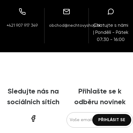
Chatujte s námi
+421 907 917 349
obchod@nechtovyshop.sk
| Pondělí - Pátek
07:30 - 16:00
Sledujte nás na
Přihlašte se k
sociálních sítích
odběru novinek