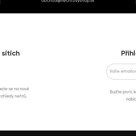
obchod@nechtovyshop.sk
 sítích
Přih
vejte se na nové
Buďte první, k
 vzhledy nehtů.
nabíd