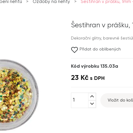
bení nehtů
>
Ozdoby na nehty
>
Šestihran v prášku, 1mm -
Šestihran v prášku, 
Dekorační glitry, barevné šestiú
Přidat do oblíbených
Kód výrobku 135.03a
23 Kč
s DPH
expand_less
Vložit do koš
expand_more