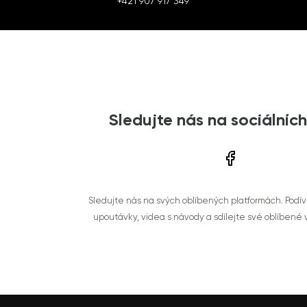
+421 907 917 349
Sledujte nás na sociálních
Sledujte nás na svých oblíbených platformách. Podí
upoutávky, videa s návody a sdílejte své oblíbené