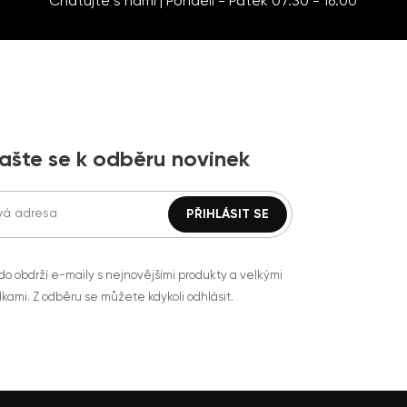
Chatujte s námi | Pondělí - Pátek 07:30 - 16:00
lašte se k odběru novinek
do obdrží e-maily s nejnovějšími produkty a velkými
kami. Z odběru se můžete kdykoli odhlásit.