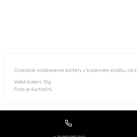
Ozdobné vícebarevné konfety v barevném prášku, na z
Velké balení: 10g
Foto je ilustrační.