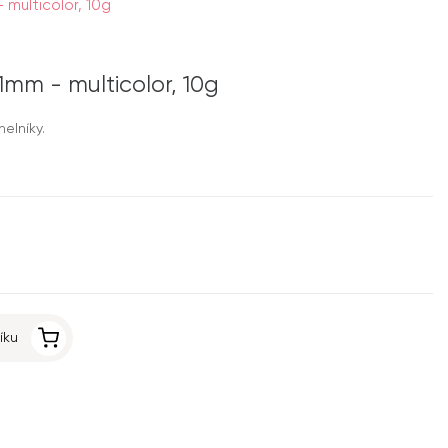
 multicolor, 10g
1mm - multicolor, 10g
helníky.
íku