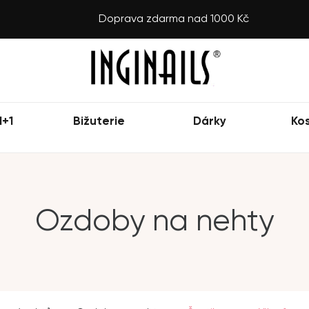
Doprava zdarma nad 1000 Kč
1+1
Bižuterie
Dárky
Ko
Ozdoby na nehty