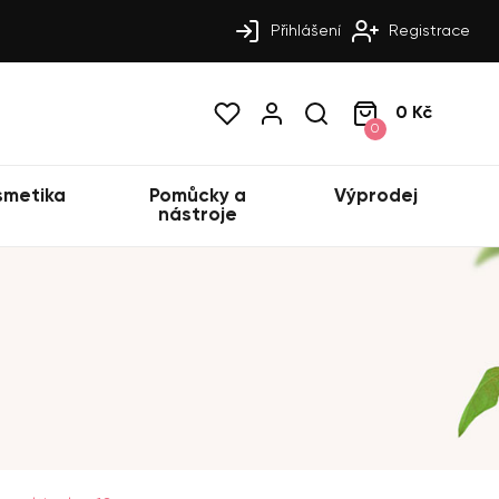
Přihlášení
Registrace
0 Kč
0
smetika
Pomůcky a
Výprodej
nástroje