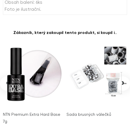
Obsah balení: 6ks
Foto je ilustrační.
Zákazník, který zakoupil tento produkt, si koupil i..
‹
›
NTN Premium Extra Hard Base
Sada brusných válečků
7g