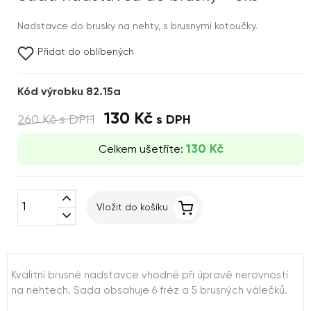
Nadstavce do brusky na nehty, s brusnymi kotoučky.
Přidat do oblíbených
Kód výrobku 82.15a
130 Kč
260 Kč
s DPH
s DPH
130 Kč
Celkem ušetříte:
expand_less
Vložit do košíku
expand_more
Kvalitní brusné nadstavce vhodné při úpravě nerovností
na nehtech. Sada obsahuje 6 fréz a 5 brusných válečků.