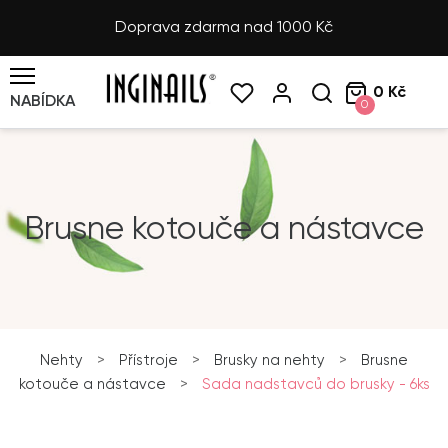
Doprava zdarma nad 1000 Kč
0 Kč
NABÍDKA
0
Brusne kotouče a nástavce
Nehty
>
Přístroje
>
Brusky na nehty
>
Brusne
kotouče a nástavce
>
Sada nadstavců do brusky - 6ks