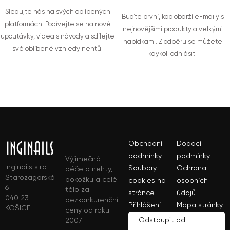
Sledujte nás na svých oblíbených
Buďte první, kdo obdrží e-maily s
platformách. Podívejte se na nové
nejnovějšími produkty a velkými
upoutávky, videa s návody a sdílejte
nabídkami. Z odběru se můžete
své oblíbené vzhledy nehtů.
kdykoli odhlásit.
Obchodní
Dodací
podmínky
podmínky
Výjimečná
Inginails s.r.o.
Soubory
Ochrana
péče o nehty,
Starozagorská
pokožku a celé
cookies na
osobních
6
tělo za
stránce
údajů
040 23
bezkonkurenční
Přihlášení
Mapa stránky
KOŠICE
ceny od roku
Odstoupit od
2007