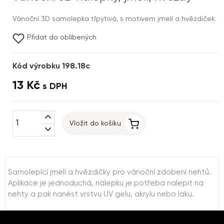
Vánoční 3D samolepka třpytivá, s motivem jmelí a hvězdiček.
Přidat do oblíbených
Kód výrobku 198.18c
13 Kč
s DPH
expand_less
Vložit do košíku
expand_more
Samolepící jmelí a hvězdičky pro vánoční zdobení nehtů.
Aplikace je jednoduchá, nálepku je potřeba nalepit na
nehty a pak nanést vrstvu UV gelu, akrylu nebo laku.