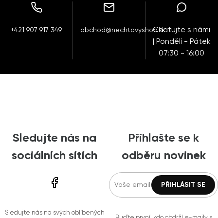
Chatujte s námi
+421 907 917 349
obchod@nechtovyshop.sk
| Pondělí - Pátek
07:30 - 16:00
Sledujte nás na
Přihlašte se k
sociálních sítích
odběru novinek
Sledujte nás na svých oblíbených
Buďte první, kdo obdrží e-maily s