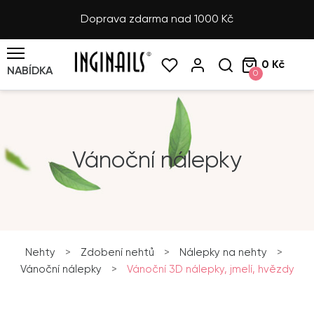
Doprava zdarma nad 1000 Kč
0 Kč
NABÍDKA
0
Vánoční nálepky
Nehty
>
Zdobení nehtů
>
Nálepky na nehty
>
Vánoční nálepky
>
Vánoční 3D nálepky, jmelí, hvězdy