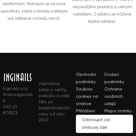
platformách. Podívejte se na nové
nejnovějšími produkty a velkými
upoutávky, videa s návody a sdílejte
nabídkami. Z odběru se můžete
své oblíbené vzhledy nehtů.
kdykoli odhlásit.
Obchodní
Dodací
podmínky
podmínky
Výjimečná
Inginails s.r.o.
Soubory
Ochrana
péče o nehty,
Starozagorská
pokožku a celé
cookies na
osobních
6
tělo za
stránce
údajů
040 23
bezkonkurenční
Přihlášení
Mapa stránky
KOŠICE
ceny od roku
Odstoupit od
2007
smlouvy zde