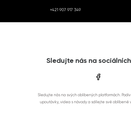
+421 907 917 349
Sledujte nás na sociálních
Sledujte nás na svých oblíbených platformách. Podí
upoutávky, videa s návody a sdílejte své oblíbené