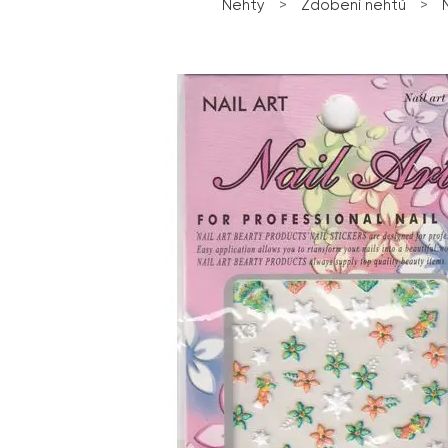
Nehty
>
Zdobení nehtů
>