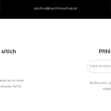
obchod@nechtovyshop.sk
 sítích
Přih
vejte se na nové
Buďte první, k
 vzhledy nehtů.
nabíd