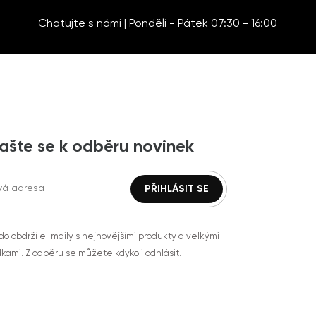
Chatujte s námi | Pondělí - Pátek 07:30 - 16:00
lašte se k odběru novinek
do obdrží e-maily s nejnovějšími produkty a velkými
kami. Z odběru se můžete kdykoli odhlásit.