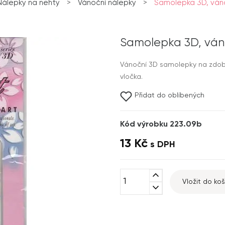
Nálepky na nehty
>
Vánoční nálepky
>
Samolepka 3D, vánoč
Samolepka 3D, váno
Vánoční 3D samolepky na zdobe
vločka.
Přidat do oblíbených
Kód výrobku 223.09b
13 Kč
s DPH
expand_less
Vložit do koš
expand_more