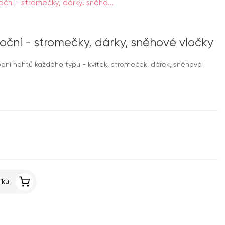
ní - stromečky, dárky, sněho...
ční - stromečky, dárky, sněhové vločky
ní nehtů každého typu - kvítek, stromeček, dárek, sněhová
íku