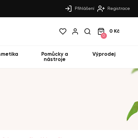
Přihlášení
Registrace
0 Kč
0
smetika
Pomůcky a
Výprodej
nástroje