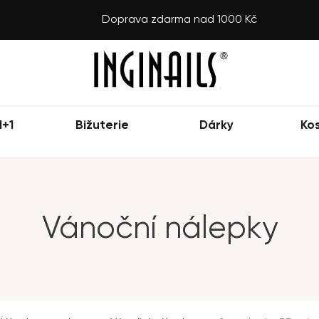
Doprava zdarma nad 1000 Kč
1+1
Bižuterie
Dárky
Ko
Vánoční nálepky