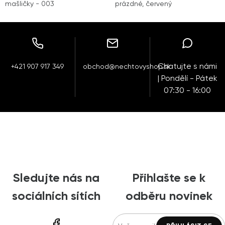
mašličky - 003
prázdné, červený
Chatujte s námi
+421 907 917 349
obchod@nechtovyshop.sk
| Pondělí - Pátek
07:30 - 16:00
Sledujte nás na
Přihlašte se k
sociálních sítích
odběru novinek