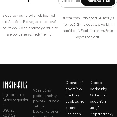
Sledujte nás na svých oblíbených
Buďte první, kdo obdrží e-maily s
platformách. Podívejte se na nové
nejnovějšími produkty a velkými
upoutávky, videa s návody a sdílejte
nabídkami. Z odběru se můžete
své oblíbené vzhledy nehtů.
kdykoli odhlásit.
Obchodní
Dodací
podmínky
podmínky
Výjimečná
Inginails s.r.o.
Soubory
Ochrana
péče o nehty,
Starozagorská
pokožku a celé
cookies na
osobních
6
tělo za
stránce
údajů
040 23
bezkonkurenční
Přihlášení
Mapa stránky
KOŠICE
ceny od roku