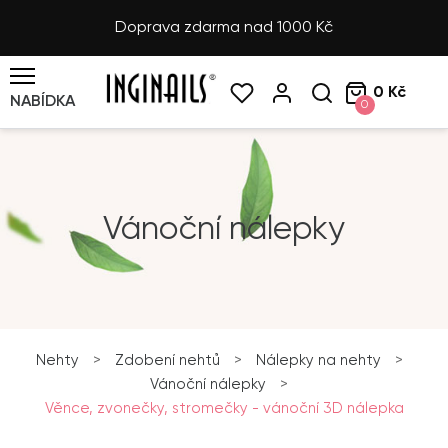
Doprava zdarma nad 1000 Kč
0 Kč
NABÍDKA
0
Vánoční nálepky
Nehty
>
Zdobení nehtů
>
Nálepky na nehty
>
Vánoční nálepky
>
Věnce, zvonečky, stromečky - vánoční 3D nálepka