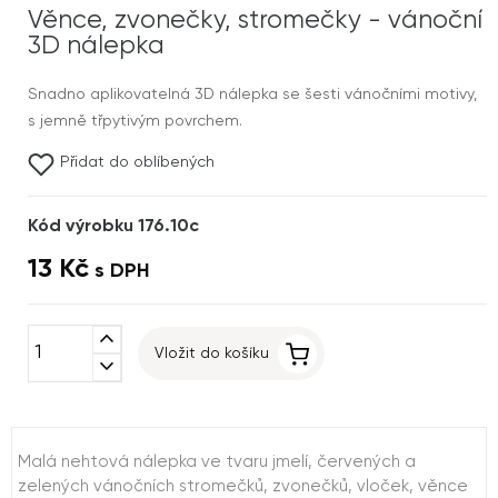
Věnce, zvonečky, stromečky - vánoční
3D nálepka
Snadno aplikovatelná 3D nálepka se šesti vánočními motivy,
s jemně třpytivým povrchem.
Přidat do oblíbených
Kód výrobku 176.10c
13 Kč
s DPH
expand_less
Vložit do košíku
expand_more
Malá nehtová nálepka ve tvaru jmelí, červených a
zelených vánočních stromečků, zvonečků, vloček, věnce