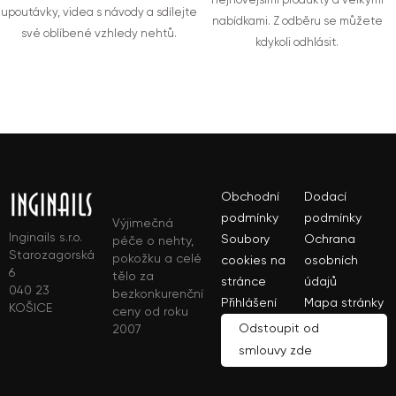
nejnovějšími produkty a velkými
upoutávky, videa s návody a sdílejte
nabídkami. Z odběru se můžete
své oblíbené vzhledy nehtů.
kdykoli odhlásit.
Obchodní
Dodací
podmínky
podmínky
Výjimečná
Inginails s.r.o.
Soubory
Ochrana
péče o nehty,
Starozagorská
pokožku a celé
cookies na
osobních
6
tělo za
stránce
údajů
040 23
bezkonkurenční
Přihlášení
Mapa stránky
KOŠICE
ceny od roku
Odstoupit od
2007
smlouvy zde