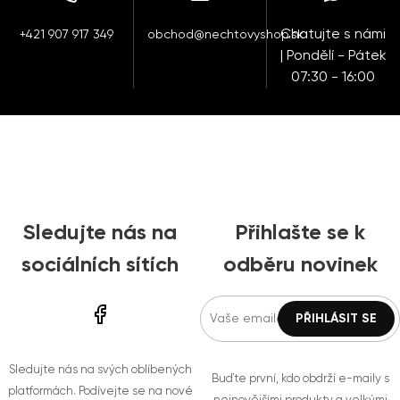
Chatujte s námi
+421 907 917 349
obchod@nechtovyshop.sk
| Pondělí - Pátek
07:30 - 16:00
Sledujte nás na
Přihlašte se k
sociálních sítích
odběru novinek
Sledujte nás na svých oblíbených
Buďte první, kdo obdrží e-maily s
platformách. Podívejte se na nové