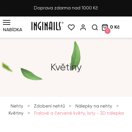
Doprava zdarma nad 1000 Kč
0 Kč
NABÍDKA
0
Květiny
Nehty
>
Zdobení nehtů
>
Nálepky na nehty
>
Květiny
>
Fialové a červené květy, listy - 3D nálepka