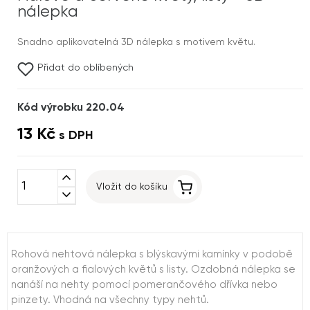
nálepka
Snadno aplikovatelná 3D nálepka s motivem květu.
Přidat do oblíbených
Kód výrobku 220.04
13 Kč
s DPH
expand_less
Vložit do košíku
expand_more
Rohová nehtová nálepka s blýskavými kamínky v podobě
oranžových a fialových květů s listy. Ozdobná nálepka se
nanáší na nehty pomocí pomerančového dřívka nebo
pinzety. Vhodná na všechny typy nehtů.