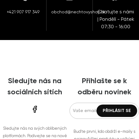
Chatujte s námi
+421 907 917 349
obchod@nechtovyshop.sk
| Pondělí - Pátek
07:30 - 16:00
Sledujte nás na
Přihlašte se k
sociálních sítích
odběru novinek
Sledujte nás na svých oblíbených
Buďte první, kdo obdrží e-maily s
platformách. Podívejte se na nové