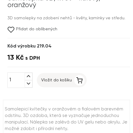
oranžový
3D samolepky na zdobení nehtů - květy, kamínky ve středu.
Přidat do oblíbených
Kód výrobku 219.04
13 Kč
s DPH
expand_less
Vložit do košíku
expand_more
Samolepicí kvítečky v oranžovém a fialovém barevném
odstínu. 3D ozdoba, která se vyznačuje jednoduchou
manipulací. Nálepka se zalévá do UV gelu nebo akrylu. Je
možné zdobit i přírodní nehty.