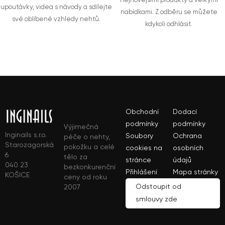
nejnovějšími produkty a velkými
upoutávky, videa s návody a sdílejte
nabídkami. Z odběru se můžete
své oblíbené vzhledy nehtů.
kdykoli odhlásit.
Obchodní
Dodací
podmínky
podmínky
Výjimečná
Inginails s.r.o.
Soubory
Ochrana
péče o nehty,
Starozagorská
pokožku a celé
cookies na
osobních
6
tělo za
stránce
údajů
040 23
bezkonkurenční
Přihlášení
Mapa stránky
KOŠICE
ceny od roku
Odstoupit od
2007
smlouvy zde