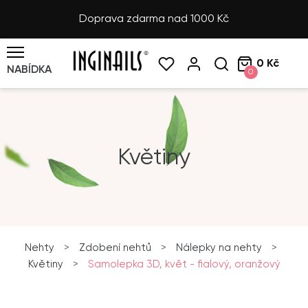
Doprava zdarma nad 1000 Kč
0 Kč
NABÍDKA
0
Květiny
Nehty
>
Zdobení nehtů
>
Nálepky na nehty
>
Květiny
>
Samolepka 3D, květ - fialový, oranžový