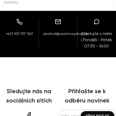
kamínky.
Chatujte s námi
+421 907 917 349
obchod@nechtovyshop.sk
| Pondělí - Pátek
07:30 - 16:00
Sledujte nás na
Přihlašte se k
sociálních sítích
odběru novinek