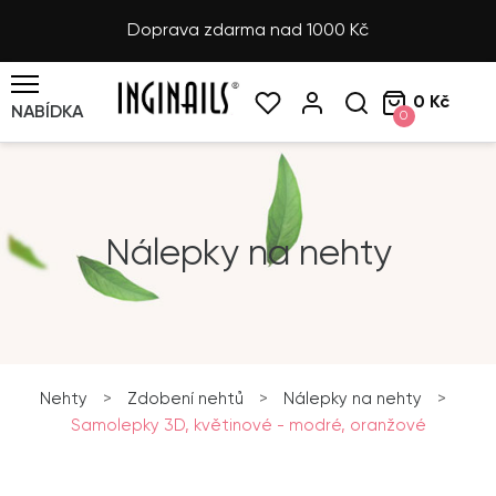
Doprava zdarma nad 1000 Kč
0 Kč
NABÍDKA
0
Nálepky na nehty
Nehty
>
Zdobení nehtů
>
Nálepky na nehty
>
Samolepky 3D, květinové - modré, oranžové