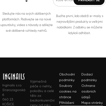
Sledujte nás na svých oblíbených
Buďte první, kdo obdrží e-maily s
platformách. Podívejte se na nové
nejnovějšími produkty a velkými
upoutávky, videa s návody a sdílejte
nabídkami. Z odběru se můžete
své oblíbené vzhledy nehtů.
kdykoli odhlásit.
Obchodní
Dodací
podmínky
podmínky
Výjimečná
Inginails s.r.o.
Soubory
Ochrana
péče o nehty,
Starozagorská
pokožku a celé
cookies na
osobních
6
tělo za
stránce
údajů
040 23
bezkonkurenční
Přihlášení
Mapa stránky
KOŠICE
ceny od roku