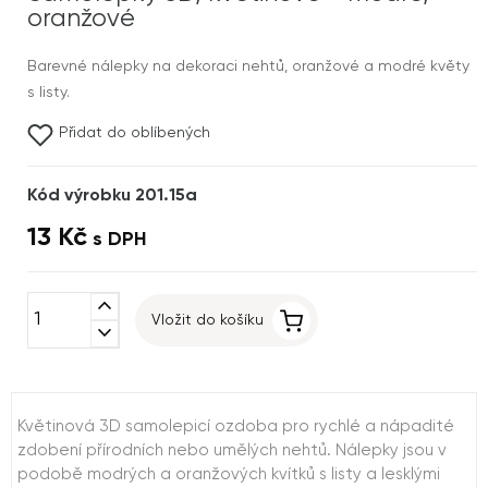
oranžové
Barevné nálepky na dekoraci nehtů, oranžové a modré květy
s listy.
Přidat do oblíbených
Kód výrobku 201.15a
13 Kč
s DPH
expand_less
Vložit do košíku
expand_more
Květinová 3D samolepicí ozdoba pro rychlé a nápadité
zdobení přírodních nebo umělých nehtů. Nálepky jsou v
podobě modrých a oranžových kvítků s listy a lesklými