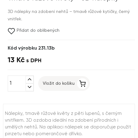
3D nálepky na zdobení nehtů – tmavě růžové kytičky, černý
vnitřek.
Přidat do oblíbených
Kód výrobku 231.13b
13 Kč
s DPH
expand_less
Vložit do košíku
expand_more
Nálepky, tmavě růžové květy z pěti lupenů, s černým
vnitřkem. 3D ozdoba ideální na zdobení přírodních i
umělých nehtů. Na aplikaci nálepek se doporučuje použít
pinzetu nebo pomerančové dřívko.