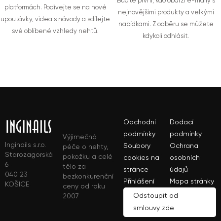
Buďte první, kdo obdrží e-maily s
platformách. Podívejte se na nové
nejnovějšími produkty a velkými
upoutávky, videa s návody a sdílejte
nabídkami. Z odběru se můžete
své oblíbené vzhledy nehtů.
kdykoli odhlásit.
Obchodní
Dodací
podmínky
podmínky
Výjimečná
Inginails s.r.o.
Soubory
Ochrana
péče o nehty,
Starozagorská
pokožku a celé
cookies na
osobních
6
tělo za
stránce
údajů
040 23
bezkonkurenční
Přihlášení
Mapa stránky
KOŠICE
ceny od roku
Odstoupit od
2007
smlouvy zde