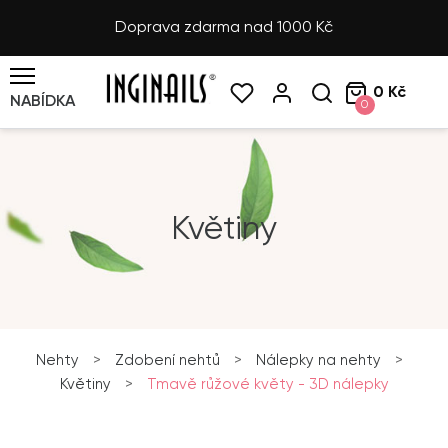
Doprava zdarma nad 1000 Kč
0 Kč
NABÍDKA
0
Květiny
Nehty
>
Zdobení nehtů
>
Nálepky na nehty
>
Květiny
>
Tmavě růžové květy - 3D nálepky