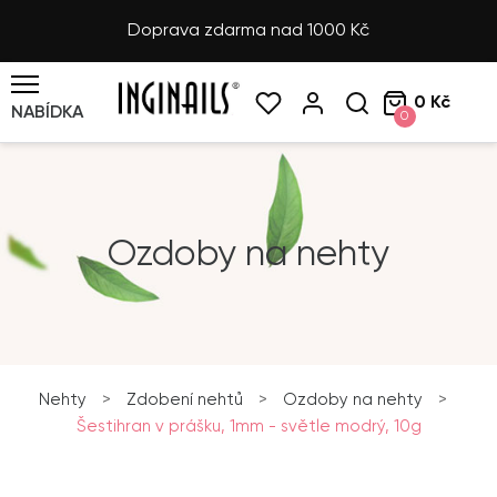
Doprava zdarma nad 1000 Kč
0 Kč
NABÍDKA
0
Ozdoby na nehty
Nehty
>
Zdobení nehtů
>
Ozdoby na nehty
>
Šestihran v prášku, 1mm - světle modrý, 10g