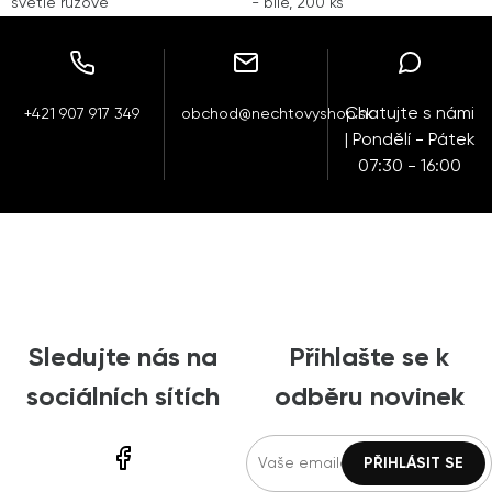
světle růžové
- bílé, 200 ks
Chatujte s námi
+421 907 917 349
obchod@nechtovyshop.sk
| Pondělí - Pátek
07:30 - 16:00
Sledujte nás na
Přihlašte se k
sociálních sítích
odběru novinek