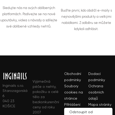
Sledujte nás na svých oblíbených
Buďte první, kdo obdrží e-maily s
platformách. Podívejte se na nové
nejnovějšími produkty a velkými
upoutávky, videa s návody a sdílejte
nabídkami. Z odběru se můžete
své oblíbené vzhledy nehtů.
kdykoli odhlásit.
Obchodní
Dodací
podmínky
podmínky
Výjimečná
Inginails s.r.o.
Soubory
Ochrana
péče o nehty,
Starozagorská
pokožku a celé
cookies na
osobních
6
tělo za
stránce
údajů
040 23
bezkonkurenční
Přihlášení
Mapa stránky
KOŠICE
ceny od roku
Odstoupit od
2007