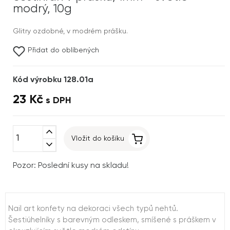
modrý, 10g
Glitry ozdobné, v modrém prášku.
Přidat do oblíbených
Kód výrobku 128.01a
23 Kč
s DPH
expand_less
Vložit do košíku
expand_more
Pozor: Poslední kusy na skladu!
Nail art konfety na dekoraci všech typů nehtů.
Šestiúhelníky s barevným odleskem, smíšené s práškem v