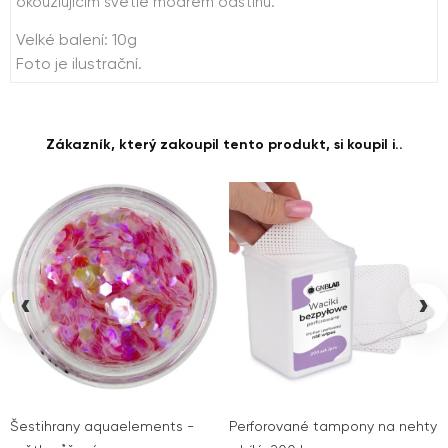
okouzlujícím světle modrém odstínu.
Velké balení: 10g
Foto je ilustrační.
Zákazník, který zakoupil tento produkt, si koupil i..
‹
›
Šestihrany aquaelements -
Perforované tampony na nehty