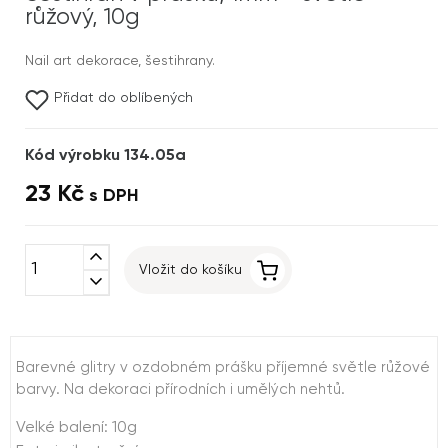
růžový, 10g
Nail art dekorace, šestihrany.
Přidat do oblíbených
Kód výrobku 134.05a
23 Kč
s DPH
expand_less
Vložit do košíku
expand_more
Barevné glitry v ozdobném prášku příjemné světle růžové
barvy. Na dekoraci přírodních i umělých nehtů.
Velké balení: 10g