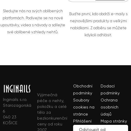
Sledujte nás na svých oblíbených
Buďte první, kdo obdrží e-maily s
platformách. Podívejte se na nové
nejnovějšími produkty a velkými
upoutávky, videa s návody a sdílejte
nabídkami. Z odběru se můžete
své oblíbené vzhledy nehtů.
kdykoli odhlásit.
Obchodní
Dodací
podmínky
podmínky
Výjimečná
Inginails s.r.o.
Soubory
Ochrana
péče o nehty,
Starozagorská
pokožku a celé
cookies na
osobních
6
tělo za
stránce
údajů
040 23
bezkonkurenční
Přihlášení
Mapa stránky
KOŠICE
ceny od roku
Odstoupit od
2007