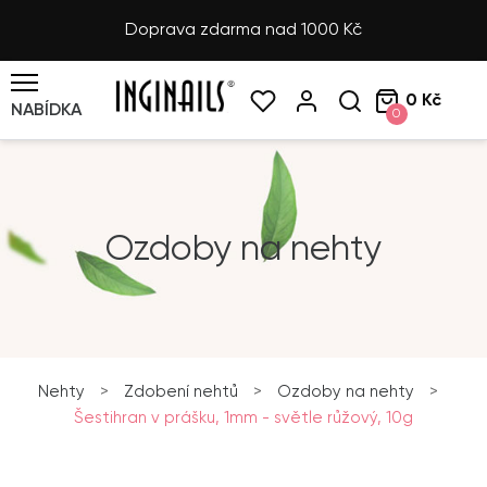
Doprava zdarma nad 1000 Kč
0 Kč
NABÍDKA
0
Ozdoby na nehty
Nehty
>
Zdobení nehtů
>
Ozdoby na nehty
>
Šestihran v prášku, 1mm - světle růžový, 10g