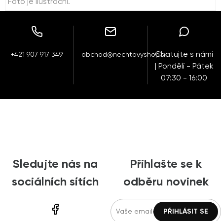
Foto je ilustrační.
Chatujte s námi
+421 907 917 349
obchod@nechtovyshop.sk
| Pondělí - Pátek
07:30 - 16:00
Sledujte nás na
Přihlašte se k
sociálních sítích
odběru novinek