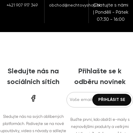
Chatujte s námi
+421 907 917 349
obchod@nechtovyshop.sk
| Pondělí - Pátek
07:30 - 16:00
Sledujte nás na
Přihlašte se k
sociálních sítích
odběru novinek
Sledujte nás na svých oblíbených
Buďte první, kdo obdrží e-maily s
platformách. Podívejte se na nové
nejnovějšími produkty a velkými
upoutávky, videa s návody a sdílejte