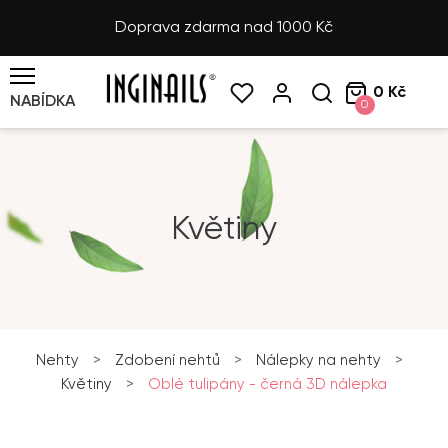
Doprava zdarma nad 1000 Kč
0 Kč
NABÍDKA
0
Květiny
Nehty
>
Zdobení nehtů
>
Nálepky na nehty
>
Květiny
>
Oblé tulipány - černá 3D nálepka