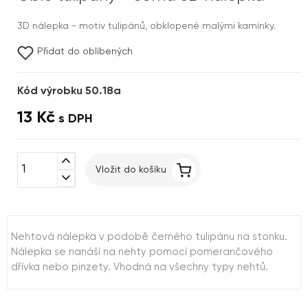
3D nálepka - motiv tulipánů, obklopené malými kamínky.
Přidat do oblíbených
Kód výrobku 50.18a
13 Kč
s DPH
expand_less
Vložit do košíku
expand_more
Nehtová nálepka v podobě černého tulipánu na stonku.
Nálepka se nanáší na nehty pomocí pomerančového
dřívka nebo pinzety. Vhodná na všechny typy nehtů.