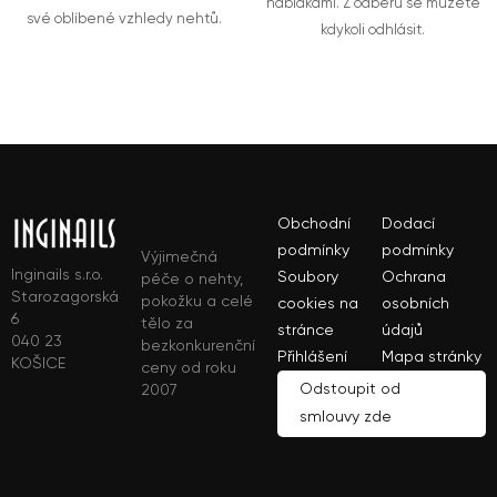
nabídkami. Z odběru se můžete
své oblíbené vzhledy nehtů.
kdykoli odhlásit.
Obchodní
Dodací
podmínky
podmínky
Výjimečná
Inginails s.r.o.
Soubory
Ochrana
péče o nehty,
Starozagorská
pokožku a celé
cookies na
osobních
6
tělo za
stránce
údajů
040 23
bezkonkurenční
Přihlášení
Mapa stránky
KOŠICE
ceny od roku
Odstoupit od
2007
smlouvy zde