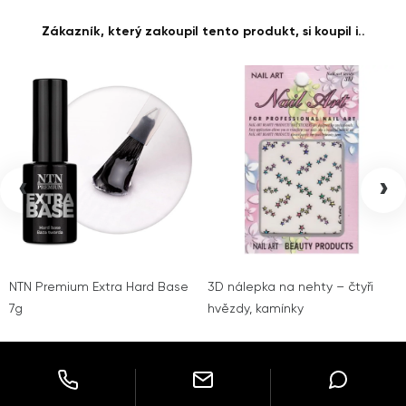
Zákazník, který zakoupil tento produkt, si koupil i..
‹
›
NTN Premium Extra Hard Base
3D nálepka na nehty – čtyři
7g
hvězdy, kamínky