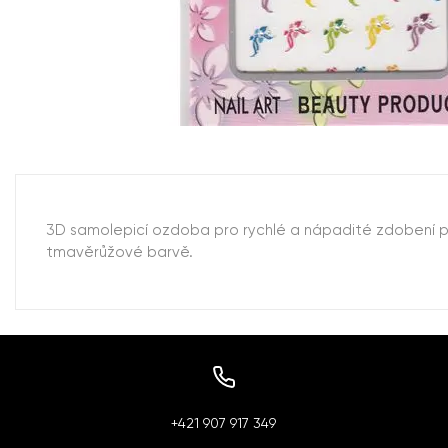
3D samolepicí ozdoba pro rychlé a nápadité zdobení pří
tmavěrůžové barvě.
+421 907 917 349