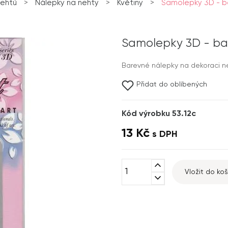
nehtů
>
Nálepky na nehty
>
Květiny
>
Samolepky 3D - ba
Samolepky 3D - bar
Barevné nálepky na dekoraci neh
Přidat do oblíbených
Kód výrobku 53.12c
13 Kč
s DPH
expand_less
Vložit do koš
expand_more