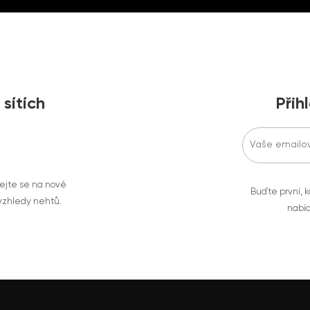
 sítích
Přih
vejte se na nové
Buďte první, k
 vzhledy nehtů.
nabíd