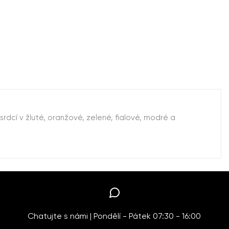
dcí v žluté, oranžové, zelené, fialové, modré a
Chatujte s námi | Pondělí - Pátek 07:30 - 16:00