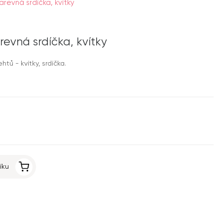
revná srdíčka, kvítky
evná srdíčka, kvítky
tů - kvítky, srdíčka.
íku