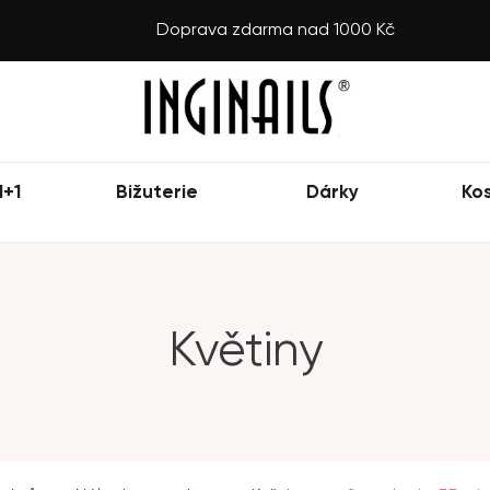
Doprava zdarma nad 1000 Kč
1+1
Bižuterie
Dárky
Ko
Květiny