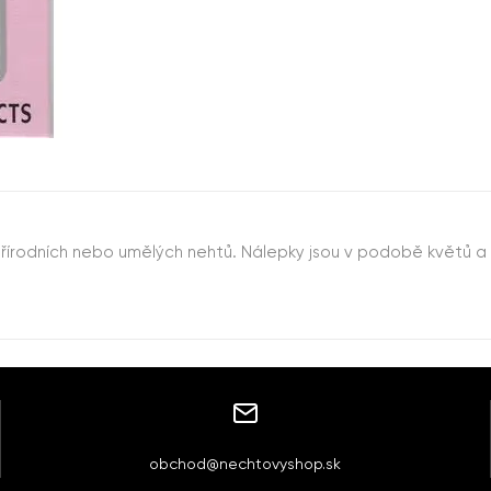
rodních nebo umělých nehtů. Nálepky jsou v podobě květů a sr
obchod@nechtovyshop.sk