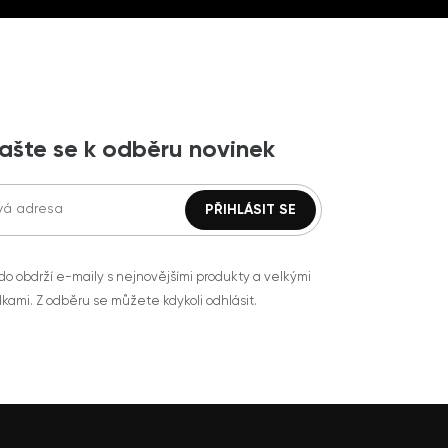
lašte se k odběru novinek
do obdrží e-maily s nejnovějšími produkty a velkými
kami. Z odběru se můžete kdykoli odhlásit.