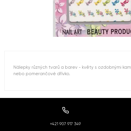
Nálepky různých tvarů a barev - květy s ozdobnými kamí
nebo pomerančové dřívko.
+421 907 917 349