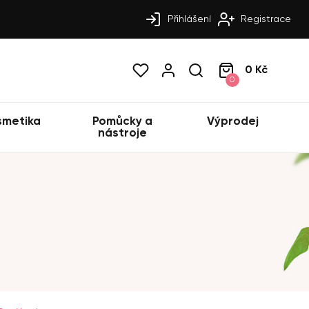
Přihlášení
Registrace
0 Kč
0
smetika
Pomůcky a
Výprodej
nástroje