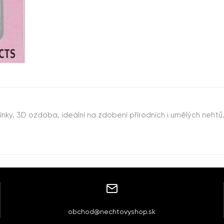
nky. 3D ozdoba, ideální na zdobení přírodních i umělých nehtů
obchod@nechtovyshop.sk