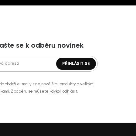
lašte se k odběru novinek
do obdrží e-maily s nejnovějšími produkty a velkými
kami. Z odběru se můžete kdykoli odhlásit.