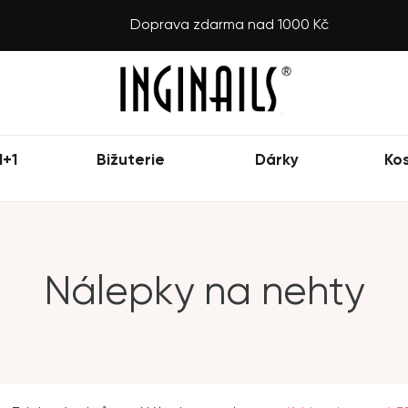
Doprava zdarma nad 1000 Kč
1+1
Bižuterie
Dárky
Ko
Nálepky na nehty