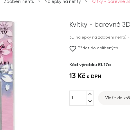
Zdobení nehtů
>
Nálepky na nehty
>
Kvítky - barevné 3
Kvítky - barevné 3
3D nálepky na zdobení nehtů - 
Přidat do oblíbených
Kód výrobku 51.17a
13 Kč
s DPH
expand_less
Vložit do koš
expand_more