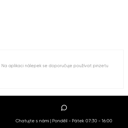
. Na aplikaci nálepek se doporučuje používat pinzetu
Chatujte s námi | Pondělí - Pátek 07:30 - 16:00