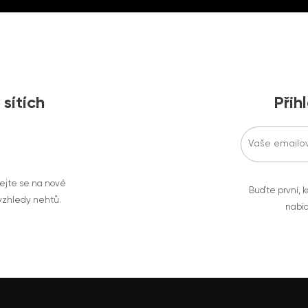
 sítích
Přih
vejte se na nové
Buďte první, k
 vzhledy nehtů.
nabíd