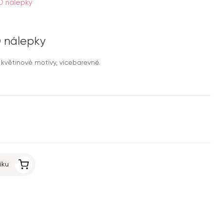
D nálepky
D nálepky
květinové motivy, vícebarevné.
íku