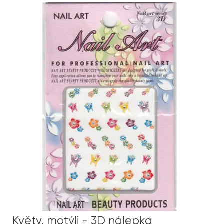
Květy, motýli - 3D nálepka