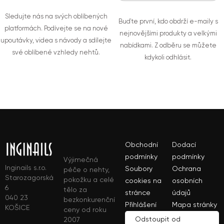
Sledujte nás na svých oblíbených
Buďte první, kdo obdrží e-maily s
platformách. Podívejte se na nové
nejnovějšími produkty a velkými
upoutávky, videa s návody a sdílejte
nabídkami. Z odběru se můžete
své oblíbené vzhledy nehtů.
kdykoli odhlásit.
Obchodní
Dodací
podmínky
podmínky
Výjimečná
Inginails s.r.o.
Soubory
Ochrana
péče o nehty,
Starozagorská
pokožku a celé
cookies na
osobních
6
tělo za
stránce
údajů
040 23
bezkonkurenční
Přihlášení
Mapa stránky
KOŠICE
ceny od roku
Odstoupit od
2007