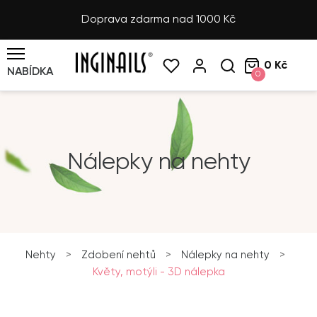
Doprava zdarma nad 1000 Kč
0 Kč
NABÍDKA
0
Nálepky na nehty
Nehty
>
Zdobení nehtů
>
Nálepky na nehty
>
Květy, motýli - 3D nálepka