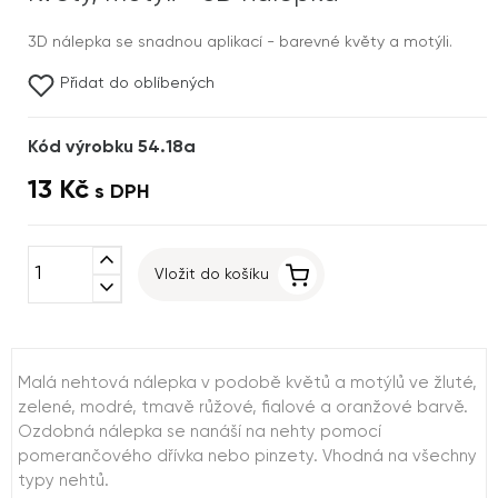
3D nálepka se snadnou aplikací - barevné květy a motýli.
Přidat do oblíbených
Kód výrobku 54.18a
13 Kč
s DPH
expand_less
Vložit do košíku
expand_more
Malá nehtová nálepka v podobě květů a motýlů ve žluté,
zelené, modré, tmavě růžové, fialové a oranžové barvě.
Ozdobná nálepka se nanáší na nehty pomocí
pomerančového dřívka nebo pinzety. Vhodná na všechny
typy nehtů.