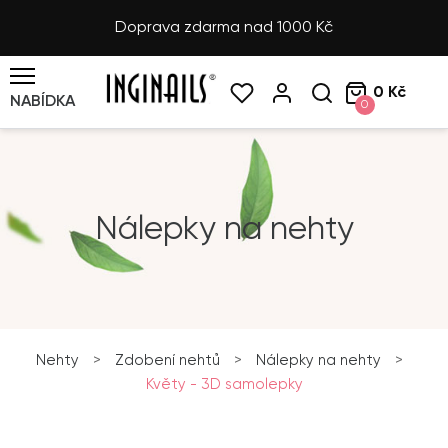
Doprava zdarma nad 1000 Kč
0 Kč
NABÍDKA
0
Nálepky na nehty
Nehty
>
Zdobení nehtů
>
Nálepky na nehty
>
Květy - 3D samolepky