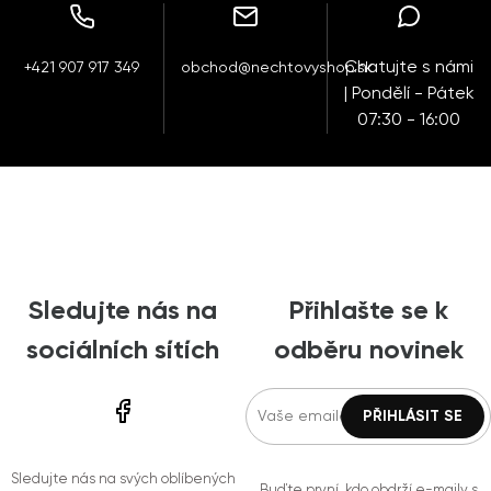
Chatujte s námi
+421 907 917 349
obchod@nechtovyshop.sk
| Pondělí - Pátek
07:30 - 16:00
Sledujte nás na
Přihlašte se k
sociálních sítích
odběru novinek
Sledujte nás na svých oblíbených
Buďte první, kdo obdrží e-maily s