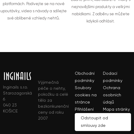
platformách. Podívejte se na nové
nejnovějšími produkty a velkými
upoutávky, videa s návody a sdílejte
nabídkami. Z odběru se můžete
své oblíbené vzhledy nehtů.
kdykoli odhlásit.
Obchodní
Dodací
podmínky
podmínky
Výjimečná
Inginails s.r.o.
Soubory
Ochrana
péče o nehty,
Starozagorská
pokožku a celé
cookies na
osobních
6
tělo za
stránce
údajů
040 23
bezkonkurenční
Přihlášení
Mapa stránky
KOŠICE
ceny od roku
Odstoupit od
2007
smlouvy zde