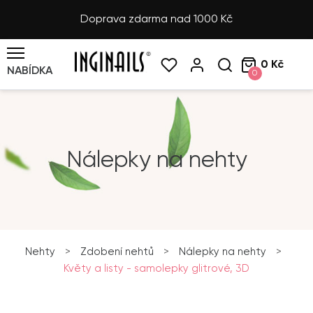
Doprava zdarma nad 1000 Kč
0 Kč
NABÍDKA
0
Nálepky na nehty
Nehty
>
Zdobení nehtů
>
Nálepky na nehty
>
Květy a listy - samolepky glitrové, 3D