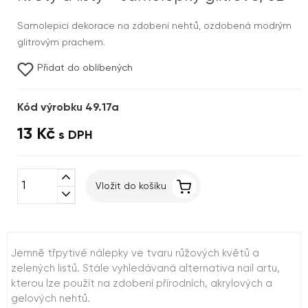
Samolepicí dekorace na zdobení nehtů, ozdobená modrým
glitrovým prachem.
Přidat do oblíbených
Kód výrobku 49.17a
13 Kč
s DPH
expand_less
Vložit do košíku
expand_more
Jemně třpytivé nálepky ve tvaru růžových květů a
zelených listů. Stále vyhledávaná alternativa nail artu,
kterou lze použít na zdobení přírodních, akrylových a
gelových nehtů.