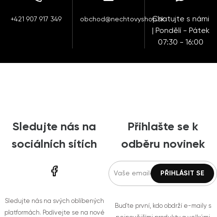
Chatujte s námi
+421 907 917 349
obchod@nechtovyshop.sk
| Pondělí - Pátek
07:30 - 16:00
Sledujte nás na
Přihlašte se k
sociálních sítích
odběru novinek
Sledujte nás na svých oblíbených
Buďte první, kdo obdrží e-maily s
platformách. Podívejte se na nové